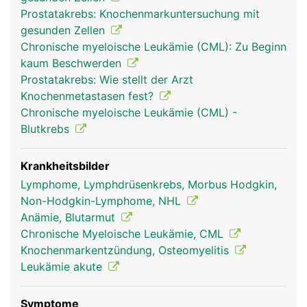
(Erythrozyten) zum Sauerstofftransport im Blut,
Prostatakrebs: Knochenmarkuntersuchung mit
die weissen Blutkörperchen (Leukozyten) zur
gesunden Zellen
Abwehr von Infektionen und die Blutplättchen
Chronische myeloische Leukämie (CML): Zu Beginn
(Thrombozyten) zur Blutstillung. Im Knochenmark
kaum Beschwerden
wird ausserdem ein Teil des Blutes als "Reserve"
Prostatakrebs: Wie stellt der Arzt
gespeichert. Bei einer Verletzung mit schnellem
Knochenmetastasen fest?
Blutverlust können diese Blutreserven
Chronische myeloische Leukämie (CML) -
herangezogen werden. Knochenmark ist nicht zu
Blutkrebs
verwechseln mit dem Rückenmark in der
Wirbelsäule.
Krankheitsbilder
Lymphome, Lymphdrüsenkrebs, Morbus Hodgkin,
Non-Hodgkin-Lymphome, NHL
Anämie, Blutarmut
Chronische Myeloische Leukämie, CML
Knochenmarkentzündung, Osteomyelitis
Leukämie akute
Symptome