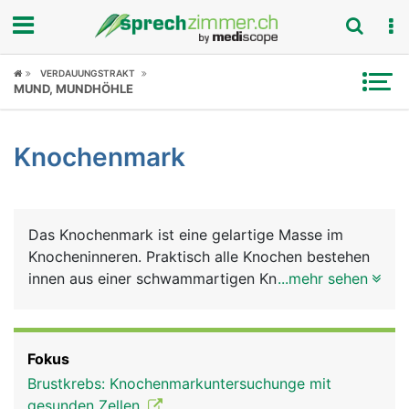
Fokus
VERDAUUNGSTRAKT
MUND, MUNDHÖHLE
Krankheitsbilder
Knochenmark
Symptome
Untersuchungen
Das Knochenmark ist eine gelartige Masse im
News
Knocheninneren. Praktisch alle Knochen bestehen
innen aus einer schwammartigen Knochenstruktur,
...mehr sehen
Ratgeber
in die das Knochenmark eingelagert ist. Es ist für
die Blutproduktion verantwortlich. Pro Sekunde
Rubriken
werden im Knochenmark etwa 2 Millionen neue
Fokus
Blutzellen gebildet, die wichtige Aufgaben erfüllen.
Brustkrebs: Knochenmarkuntersuchunge mit
Diese umfassen die roten Blutkörperchen
gesunden Zellen