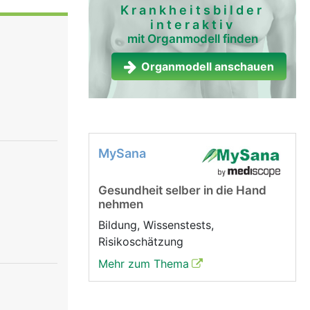
gsten
Krankheitsbilder
interaktiv
erven
mit Organmodell finden
liarden
sorgane)
Organmodell anschauen
m umsetzen.
he
er Arme
MySana
sitzt zwei
 der
Gesundheit selber in die Hand
chzeitige
nehmen
und
Bildung, Wissenstests,
ermitteln.
Risikoschätzung
enzellen
Mehr zum Thema
xone
Übertragung
tenstoffe