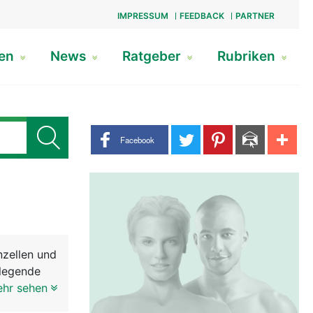
IMPRESSUM
FEEDBACK
PARTNER
gen
News
Ratgeber
Rubriken
Share buttons
Facebook
nzellen und
dlegende
e
ehr sehen
Das Gehirn