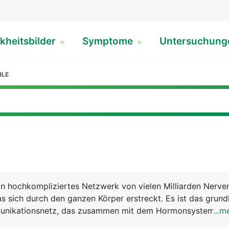
kheitsbilder
Symptome
Untersuchun
HLE
n hochkompliziertes Netzwerk von vielen Milliarden Nerve
 sich durch den ganzen Körper erstreckt. Es ist das grun
unikationsnetz, das zusammen mit dem Hormonsystem all
...m
ten Körperfunktionen steuert und aufeinander abstimmt. 