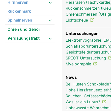
Hirnnerven
Herzrasen (Tachykardie,
(Neurotransmitter) an 
Rückenschmerzen (Kre
Synapsen.
Rückenmark
Ohrenschmerzen (Otalg
Spinalnerven
Lichtscheue
Ohren und Gehör
Untersuchungen
Verdauungstrakt
Elektromyographie, E
Schlaflaboruntersuchu
Gesichtsfelduntersuch
SPECT-Untersuchung
Myelographie
News
Bei Husten Schokolade
Hohe Herzfrequenz erh
Rauchen: Gefässschäden
Was ist ein Lupus?
Unbewusste Wahrnehmu