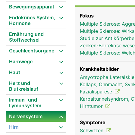
ist dabei die übergeord
Bewegungsapparat
Nervenbahnen - dem Rüc
Fokus
Endokrines System,
gehören zum peripheren
Hormone
Multiple Sklerose: Aggr
Nervenzellen, die alle
Multiple Sklerose: Wirk
erhalten, filtern, anal
Ernährung und
Studie zur Antikörperb
Stoffwechsel
Dabei werden von der Fu
Zecken-Borreliose wese
(somatische) und das un
Geschlechtsorgane
Multiple Sklerose: Welc
Nervensystem steuert a
Harnwege
und Beine. Das autonome
beeinflussbaren Körper
Krankheitsbilder
Haut
Anteile: den Sympathiku
Amyotrophe Lateralskle
Herz und
Sympathikus wirkt aktiv
Kollaps, Ohnmacht, Sy
Blutkreislauf
Drosselung der Verdauu
Fazialisparese
Ruhezustand. Jede einz
Karpaltunnelsyndrom, 
Immun- und
mehrere Fortsätze, die 
Lymphsystem
Hirntumor
Alle Nervenzellen besi
Nervensystem
zu empfangen, aber nur 
Symptome
können über einen Meter
Hirn
Schwitzen
der Signale von einer a