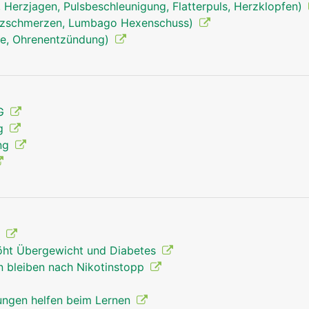
 Herzjagen, Pulsbeschleunigung, Flatterpuls, Herzklopfen)
den Kontaktstellen zwischen den Nervenfortsätzen, den so
uzschmerzen, Lumbago Hexenschuss)
ie, Ohrenentzündung)
MG
ng
ung
?
öht Übergewicht und Diabetes
 bleiben nach Nikotinstopp
ngen helfen beim Lernen