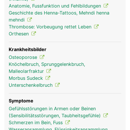
teilweise auch für die Hebung und Senkung der
Anatomie, Fussfunktion und Fehlbildungen
Zehen und für die Beugung im Knie.
Geschichte des Henna-Tattoos, Mehndi henna
mehndi
Thrombose: Vorbeugung rettet Leben
Orthesen
Krankheitsbilder
Osteoporose
Knöchelbruch, Sprunggelenkbruch,
Malleolarfraktur
Morbus Sudeck
Unterschenkel Frau
Unterschenkel
Mann
Unterschenkelbruch
Symptome
Gefühlsstörungen in Armen oder Beinen
(Sensibilitätsstörungen, Taubheitsgefühle)
Schmerzen im Bein, Fuss
Wasseransammlung, Flüssigkeitsansammlung,