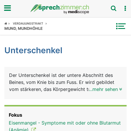
Fokus
VERDAUUNGSTRAKT
MUND, MUNDHÖHLE
Krankheitsbilder
Unterschenkel
Symptome
Untersuchungen
Der Unterschenkel ist der untere Abschnitt des
News
Beines, vom Knie bis zum Fuss. Er wird gebildet
vom stärkeren, das Körpergewicht tragenden
...mehr sehen
Ratgeber
Schienbein (Tibia), und dem dünneren, stützenden
Wadenbein (Fibula). Muskeln, Nerven, Blut- und
Rubriken
Lymphgefässe umgeben die Knochen. Die
Fokus
Unterschenkelmuskeln sind für die Beugung und
Eisenmangel - Symptome mit oder ohne Blutarmut
Streckung im Sprunggelenk zuständig und
(Anämie)