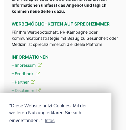
Informationen umfasst das Angebot und täglich
kommen neue Seiten dazu.
WERBEMÖGLICHKEITEN AUF SPRECHZIMMER
Für Ihre Werbebotschaft, PR-Kampagne oder
Kommunikationsstrategie mit Bezug zu Gesundheit oder
Medizin ist sprechzimmer.ch die ideale Platform
INFORMATIONEN
– Impressum
– Feedback
– Partner
– Disclaimer
– Datenschutzerklärung / Privacy Policy
"Diese Website nutzt Cookies. Mit der
weiteren Nutzung erklären Sie sich
– Werbung
einverstanden. "
Infos
– Mehr über unsere Experten