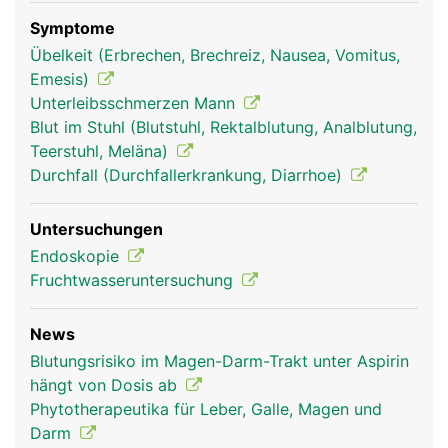
Symptome
Übelkeit (Erbrechen, Brechreiz, Nausea, Vomitus,
Emesis)
Unterleibsschmerzen Mann
Blut im Stuhl (Blutstuhl, Rektalblutung, Analblutung,
Teerstuhl, Meläna)
verdauungstrakt
verdauungstrakt
Kopf Links Frau
Durchfall (Durchfallerkrankung, Diarrhoe)
frau
mann
Untersuchungen
Endoskopie
Fruchtwasseruntersuchung
News
Blutungsrisiko im Magen-Darm-Trakt unter Aspirin
hängt von Dosis ab
Phytotherapeutika für Leber, Galle, Magen und
Kopf Links Mann
Darm