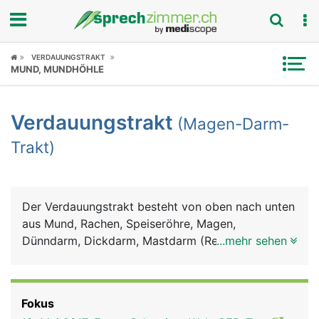
Fokus
VERDAUUNGSTRAKT
MUND, MUNDHÖHLE
Krankheitsbilder
Verdauungstrakt
(Magen-Darm-
Symptome
Trakt)
Untersuchungen
News
Der Verdauungstrakt besteht von oben nach unten
aus Mund, Rachen, Speiseröhre, Magen,
Ratgeber
Dünndarm, Dickdarm, Mastdarm (Rektum) und
...mehr sehen
Anus (After). Zum Verdauungssystem gehören
Rubriken
ausserdem die Bauchspeicheldrüse, die Leber und
die Gallenblase. Im Mund wird die Nahrung mit den
Fokus
Zähnen zerkleinert und mit dem Sekret der