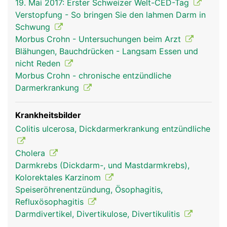
19. Mai 2017: Erster Schweizer Welt-CED-Tag
Speicheldrüsen vermischt. Der Speichel macht
Verstopfung - So bringen Sie den lahmen Darm in
feste Bissen gleitfähig und leitet die Verdauung
Schwung
der zuckerhaltigen Lebensmittel (Kohlenhydrate)
Morbus Crohn - Untersuchungen beim Arzt
ein. In Magen und Darm wird die Nahrung weiter
Blähungen, Bauchdrücken - Langsam Essen und
aufgespalten ("verdaut"). Dabei helfen die
nicht Reden
Verdauungssäfte der Bauchspeicheldrüse und die
Morbus Crohn - chronische entzündliche
Galle aus der Leber. Wichtige Nährstoffe werden
Darmerkrankung
vom Darm über die Schleimhaut ins Blut
aufgenommen und gelangen über die Pfortader in
die Leber, dem wichtigsten Stoffwechselorgan im
Krankheitsbilder
Körper, wo sie gespeichert und weiter verarbeitet
Colitis ulcerosa, Dickdarmerkrankung entzündliche
werden. Unverdauliche Nahrungsbestandteile
werden als Stuhl aus dem Körper ausgeschieden.
Cholera
Der Darminhalt wird dabei durch kräftige,
Darmkrebs (Dickdarm-, und Mastdarmkrebs),
wellenförmige Darmbewegungen (Peristaltik)
Kolorektales Karzinom
durch den Verdauungstrakt transportiert.
Speiseröhrenentzündung, Ösophagitis,
Refluxösophagitis
Darmdivertikel, Divertikulose, Divertikulitis