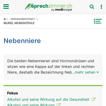
Fokus
VERDAUUNGSTRAKT
MUND, MUNDHÖHLE
Krankheitsbilder
Nebenniere
Symptome
Untersuchungen
Die beiden Nebennieren sind Hormondrüsen und
News
sitzen wie eine Kappe auf der linken und rechten
Niere, deshalb die Bezeichnung Nebennieren.
...mehr sehen
Ratgeber
Ansonsten haben sie aber nur wenig mit den
Nieren zu tun. Die Nebennieren bestehen aus
Rubriken
Rinde (aussen) und Mark (innen), die jeweils
Fokus
unterschiedliche Hormone produzieren. Die
Alkohol und seine Wirkung auf die Gesundheit
Nebennierenrinde produziert Glukokortikoide
Alkohol und seine Wirkung