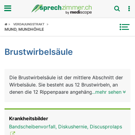
Fokus
VERDAUUNGSTRAKT
MUND, MUNDHÖHLE
Krankheitsbilder
Brustwirbelsäule
Symptome
Untersuchungen
Die Brustwirbelsäule ist der mittlere Abschnitt der
News
Wirbelsäule. Sie besteht aus 12 Brustwirbeln, an
denen die 12 Rippenpaare angehängt sind, die
...mehr sehen
Ratgeber
zusammen mit dem Brustbein den Brustkorb
bilden. Im unteren Bereich der Brustwirbelsäule
Rubriken
treten aus dem Wirbelkanal an beiden Seiten die
Krankheitsbilder
Nerven für die Beine aus.
Bandscheibenvorfall, Diskushernie, Discusprolaps