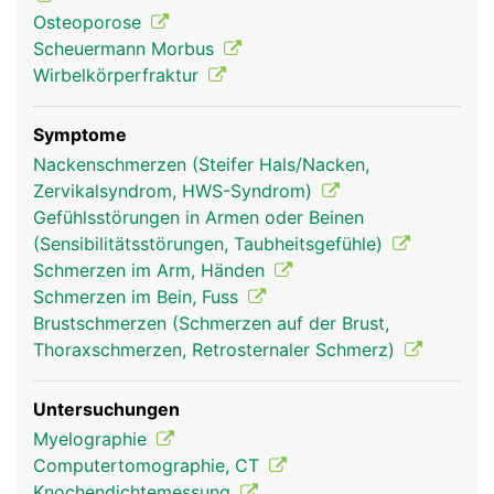
Osteoporose
Scheuermann Morbus
Wirbelkörperfraktur
Symptome
Nackenschmerzen (Steifer Hals/Nacken,
Zervikalsyndrom, HWS-Syndrom)
Gefühlsstörungen in Armen oder Beinen
Brustwirbelsäule
Brustwirbelsäule
Frau
Mann
(Sensibilitätsstörungen, Taubheitsgefühle)
Schmerzen im Arm, Händen
Schmerzen im Bein, Fuss
Brustschmerzen (Schmerzen auf der Brust,
Thoraxschmerzen, Retrosternaler Schmerz)
Untersuchungen
Myelographie
Computertomographie, CT
Knochendichtemessung