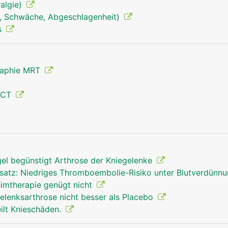
algie)
, Schwäche, Abgeschlagenheit)
s
raphie MRT
 CT
Kniegelenk Mann
gel begünstigt Arthrose der Kniegelenke
rsatz: Niedriges Thromboembolie-Risiko unter Blutverdünn
eimtherapie genügt nicht
egelenksarthrose nicht besser als Placebo
ilt Knieschäden.