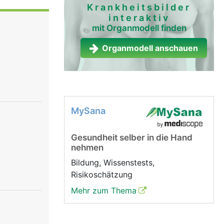
eichen, die
Krankheitsbilder
interaktiv
ch zwischen
mit Organmodell finden
cheibe und
d, ist die
Organmodell anschauen
ren
lenk nicht
gebettet.
ewebe auf
MySana
ert wird
hen und
Gesundheit selber in die Hand
durch
nehmen
Bildung, Wissenstests,
Risikoschätzung
Mehr zum Thema