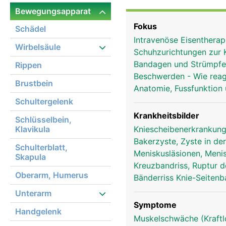
das Knie aber kein einz
Bewegungsapparat
in einer gemeinsamen Ge
Fokus
Schädel
Oberschenkel und Schie
Intravenöse Eisentherap
dem Oberschenkel. Obwoh
Wirbelsäule
Schuhzurichtungen zur 
Bewegung eher eine Komb
Bandagen und Strümpf
Rippen
Oberschenkelmuskulatur
Beschwerden - Wie reag
Oberschenkel und teilw
Brustbein
Anatomie, Fussfunktion
aufeinander reiben, sin
Schultergelenk
Zusätzlich besitzt das
denen der Oberschenkelk
Krankheitsbilder
Schlüsselbein,
das Kniegelenk ausserd
Klavikula
Kniescheibenerkrankung
sich dabei überkreuzen,
Bakerzyste, Zyste in de
Schulterblatt,
Bänder in Position gehal
Meniskusläsionen, Meni
Skapula
Kreuzbandriss, Ruptur 
Oberarm, Humerus
Bänderriss Knie-Seiten
Unterarm
Symptome
Handgelenk
Muskelschwäche (Kraftl