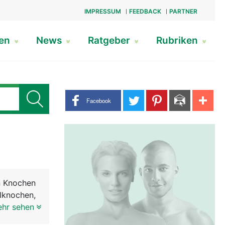
IMPRESSUM
FEEDBACK
PARTNER
gen
News
Ratgeber
Rubriken
Share buttons
Facebook
en Knochen
lknochen,
ehr sehen
htet ist