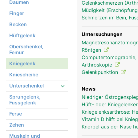
Daumen
Gelenkschmerzen (Arthr
Müdigkeit (Erschöpfung
Finger
Schmerzen im Bein, Fus
Becken
Untersuchungen
Hüftgelenk
Magnetresonanztomog
Oberschenkel,
Röntgen
Femur
Computertomographie,
Kniegelenk
Arthroskopie
Gelenkpunktion
Kniescheibe
Kniegelenk Frau
Unterschenkel
News
Sprungelenk,
Niedriger Östrogenspie
Fussgelenk
Hüft- oder Kniegelenke
Kniegelenksarthrose: H
Ferse
Vitamin D hilft bei Kni
Zehen
Knorpel aus der Nase he
Muskeln und