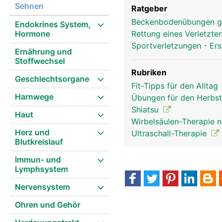
Sehnen
Ratgeber
Beckenbodenübungen g
Endokrines System,
Hormone
Rettung eines Verletzte
Sportverletzungen - Ers
Ernährung und
Stoffwechsel
Rubriken
Geschlechtsorgane
Fit-Tipps für den Alltag
Harnwege
Übungen für den Herbs
Shiatsu
Haut
Wirbelsäulen-Therapie 
Herz und
Ultraschall-Therapie
Blutkreislauf
Immun- und
Lymphsystem
Nervensystem
Ohren und Gehör