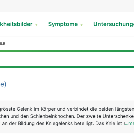
kheitsbilder
Symptome
Untersuchun
HLE
e)
grösste Gelenk im Körper und verbindet die beiden längst
hen und den Schienbeinknochen. Der zweite Unterschenke
 an der Bildung des Kniegelenks beteiligt. Das Knie ist eine
...m
on aus Knochen, Knorpel, Bändern und Sehnen. Genau betrac