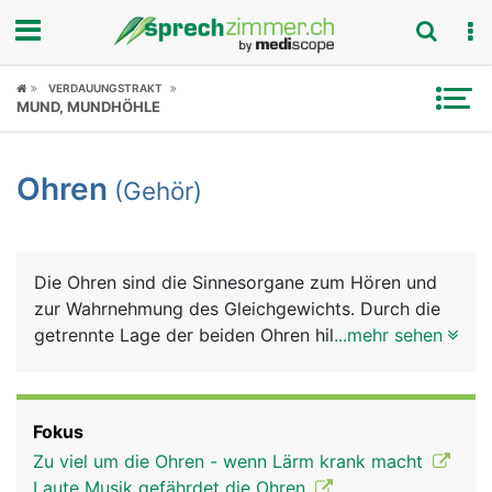
Fokus
VERDAUUNGSTRAKT
MUND, MUNDHÖHLE
Krankheitsbilder
Ohren
(Gehör)
Symptome
Untersuchungen
Die Ohren sind die Sinnesorgane zum Hören und
News
zur Wahrnehmung des Gleichgewichts. Durch die
getrennte Lage der beiden Ohren hilft das Gehör
...mehr sehen
Ratgeber
auch bei der räumlichen Orientierung. Das Ohr
besteht aus dem sichtbaren äusseren Ohr, dem
Rubriken
Mittelohr und dem Innenohr. Das äussere Ohr - die
Fokus
Ohrmuschel, die aus Haut, Knorpel und
Zu viel um die Ohren - wenn Lärm krank macht
Fettgewebe besteht - dient zur Aufnahme und
Laute Musik gefährdet die Ohren