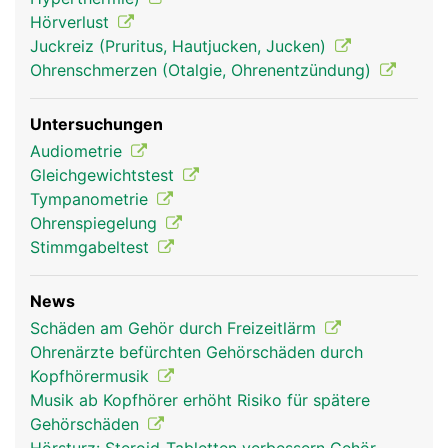
Wahrnehmung des Gleichgewichts. Von hier leiten
Hörverlust
Nerven die Signale durch den inneren Gehörgang
Juckreiz (Pruritus, Hautjucken, Jucken)
zum Hirn.
Ohrenschmerzen (Otalgie, Ohrenentzündung)
Untersuchungen
Audiometrie
Gleichgewichtstest
Tympanometrie
Ohrenspiegelung
Stimmgabeltest
News
Ohren Frau
Ohren Mann
Schäden am Gehör durch Freizeitlärm
Ohrenärzte befürchten Gehörschäden durch
Kopfhörermusik
Musik ab Kopfhörer erhöht Risiko für spätere
Gehörschäden