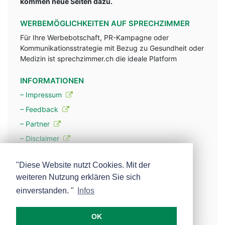
kommen neue Seiten dazu.
WERBEMÖGLICHKEITEN AUF SPRECHZIMMER
Für Ihre Werbebotschaft, PR-Kampagne oder
Kommunikationsstrategie mit Bezug zu Gesundheit oder
Medizin ist sprechzimmer.ch die ideale Platform
INFORMATIONEN
– Impressum
– Feedback
– Partner
– Disclaimer
– Datenschutzerklärung / Privacy Policy
"Diese Website nutzt Cookies. Mit der
weiteren Nutzung erklären Sie sich
– Werbung
einverstanden. "
Infos
– Mehr über unsere Experten
OK