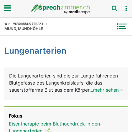
Fokus
VERDAUUNGSTRAKT
MUND, MUNDHÖHLE
Krankheitsbilder
Lungenarterien
Symptome
Untersuchungen
Die Lungenarterien sind die zur Lunge führenden
News
Blutgefässe des Lungenkreislaufs, die das
sauerstoffarme Blut aus dem Körperkreislauf vom
...mehr sehen
Ratgeber
Herzen zur Lunge führen. Sie sind die einzigen
Arterien im Körper, die sauerstoffarmes Blut
Rubriken
transportierten. Diese Aufgabe haben
Fokus
normalerweise die Venen.
Eisentherapie beim Bluthochdruck in den
Lungenarterien