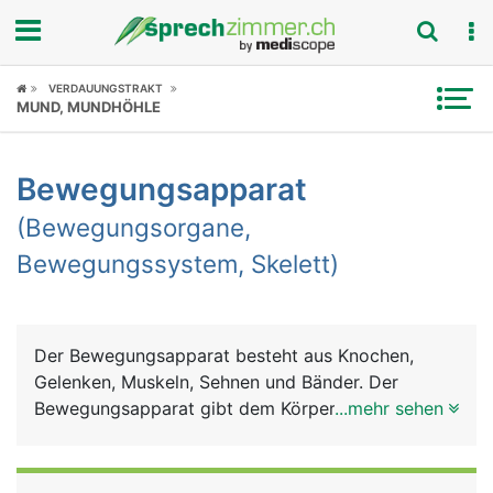
Fokus
VERDAUUNGSTRAKT
MUND, MUNDHÖHLE
Krankheitsbilder
Bewegungsapparat
Symptome
(Bewegungsorgane,
Untersuchungen
Bewegungssystem, Skelett)
News
Ratgeber
Der Bewegungsapparat besteht aus Knochen,
Gelenken, Muskeln, Sehnen und Bänder. Der
Rubriken
Bewegungsapparat gibt dem Körper Halt und
...mehr sehen
Stütze für den aufrechten Gang, dient der
Fortbewegung und der Feinmotorik (Greifen und
Halten). Weitere Aufgaben sind Schutz der inneren