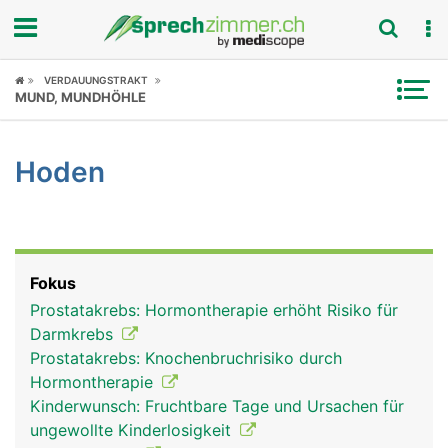
Fokus
VERDAUUNGSTRAKT
MUND, MUNDHÖHLE
Krankheitsbilder
Hoden
Symptome
Untersuchungen
News
Fokus
Prostatakrebs: Hormontherapie erhöht Risiko für
Ratgeber
Darmkrebs
Prostatakrebs: Knochenbruchrisiko durch
Rubriken
Hormontherapie
Kinderwunsch: Fruchtbare Tage und Ursachen für
ungewollte Kinderlosigkeit