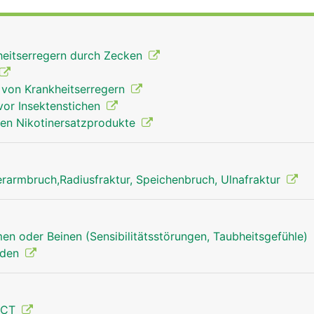
heitserregern durch Zecken
 von Krankheitserregern
vor Insektenstichen
ken Nikotinersatzprodukte
rarmbruch,Radiusfraktur, Speichenbruch, Ulnafraktur
en oder Beinen (Sensibilitätsstörungen, Taubheitsgefühle)
nden
Radius Mann
 CT