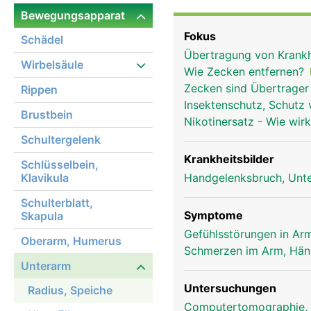
Bewegungsapparat
Fokus
Schädel
Übertragung von Krank
Wirbelsäule
Wie Zecken entfernen?
Zecken sind Übertrager
Rippen
Insektenschutz, Schutz 
Brustbein
Nikotinersatz - Wie wir
Schultergelenk
Krankheitsbilder
Schlüsselbein,
Klavikula
Handgelenksbruch, Unte
Schulterblatt,
Symptome
Skapula
Gefühlsstörungen in Arm
Oberarm, Humerus
Schmerzen im Arm, Hä
Unterarm
Radius Frau
Untersuchungen
Radius, Speiche
Computertomographie,