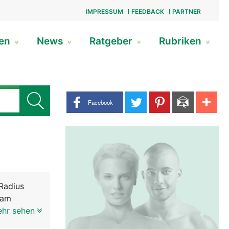
IMPRESSUM
FEEDBACK
PARTNER
gen
News
Ratgeber
Rubriken
Share buttons
Facebook
Radius
 am
ehr sehen