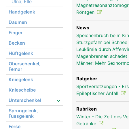
Ulna, Elle
Magnetresonanztomog
Handgelenk
Röntgen
Daumen
News
Finger
Speichenbruch beim Kin
Sturzgefahr bei Schnee 
Becken
Leukämie durch Affenvi
Hüftgelenk
Magenbrennen schadet
Männer: Mehr Sexhormon
Oberschenkel,
Femur
Ratgeber
Kniegelenk
Sportverletzungen - Ers
Kniescheibe
Epileptischer Anfall
Unterschenkel
Rubriken
Sprungelenk,
Fussgelenk
Winter - Die Zeit des V
Getränke
Ferse