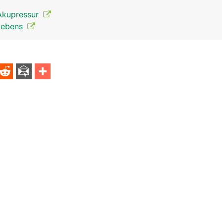
Akupressur
 Lebens