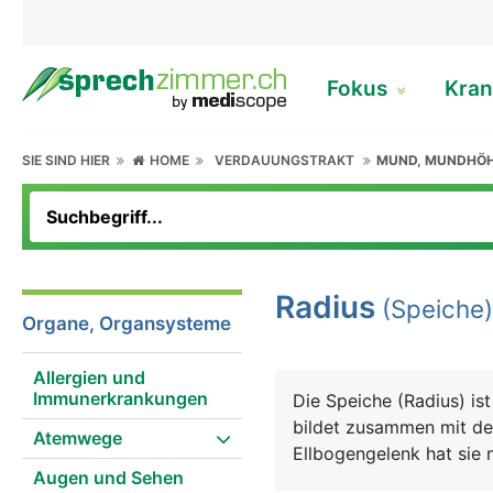
Fokus
Kran
SIE SIND HIER
HOME
VERDAUUNGSTRAKT
MUND, MUNDHÖ
Radius
(Speiche)
Organe, Organsysteme
Allergien und
Immunerkrankungen
Die Speiche (Radius) i
bildet zusammen mit de
Atemwege
Ellbogengelenk hat sie n
Augen und Sehen
Knochenbruch überhaup