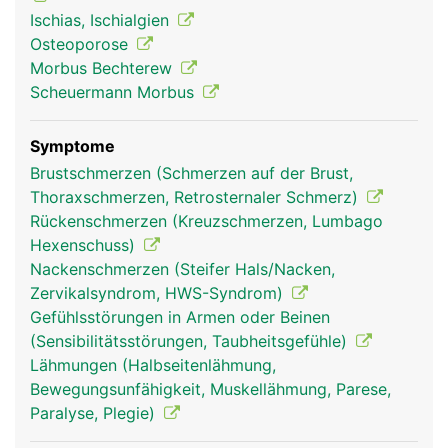
Ischiasnerv, der die Rückseite der Beine bis zu den
Ischias, Ischialgien
Füssen versorgt. In der Lendenwirbelsäule endet
Osteoporose
ausserdem das Rückenmark.
Morbus Bechterew
Scheuermann Morbus
Symptome
Brustschmerzen (Schmerzen auf der Brust,
Thoraxschmerzen, Retrosternaler Schmerz)
Rückenschmerzen (Kreuzschmerzen, Lumbago
Hexenschuss)
Nackenschmerzen (Steifer Hals/Nacken,
Zervikalsyndrom, HWS-Syndrom)
Frau
Mann
Gefühlsstörungen in Armen oder Beinen
(Sensibilitätsstörungen, Taubheitsgefühle)
Lähmungen (Halbseitenlähmung,
Bewegungsunfähigkeit, Muskellähmung, Parese,
Paralyse, Plegie)