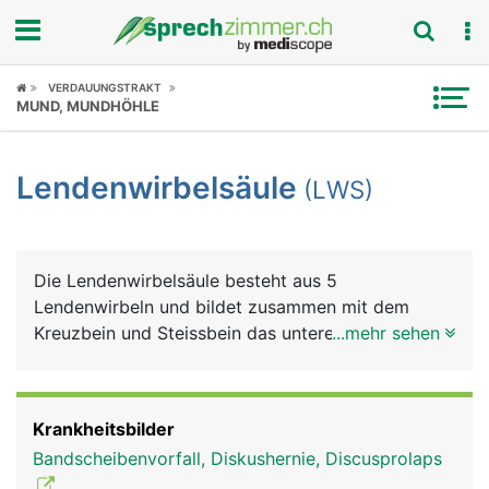
Fokus
VERDAUUNGSTRAKT
MUND, MUNDHÖHLE
Krankheitsbilder
Lendenwirbelsäule
(LWS)
Symptome
Untersuchungen
Die Lendenwirbelsäule besteht aus 5
News
Lendenwirbeln und bildet zusammen mit dem
Kreuzbein und Steissbein das untere Ende der
...mehr sehen
Ratgeber
Wirbelsäule. Die Lendenwirbel müssen einen
wesentlich grösseren Anteil des Körpergewichts
Rubriken
tragen als die Hals- und Brustwirbel und sind
Krankheitsbilder
daher besonders belastet. Aus den Lendenwirbeln
Bandscheibenvorfall, Diskushernie, Discusprolaps
tritt der längste Nerv des Körpers aus, der