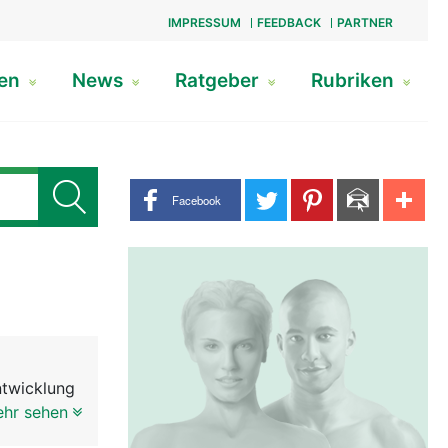
IMPRESSUM
FEEDBACK
PARTNER
gen
News
Ratgeber
Rubriken
Share buttons
Facebook
ntwicklung
ebettet in
ehr sehen
henmandeln