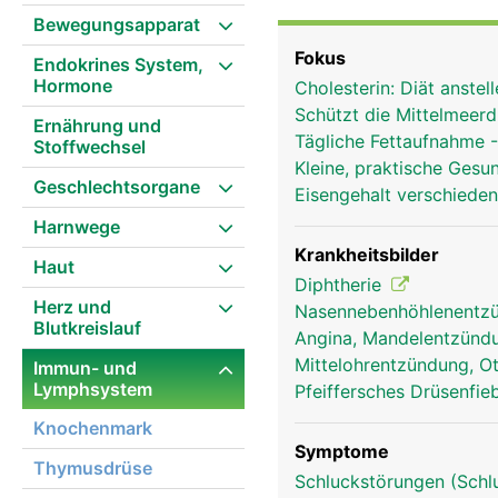
(Polypen), die im hinte
Bewegungsapparat
Abwehrkräfte. Bei Kinde
Fokus
Endokrines System,
Hormone
Cholesterin: Diät anste
Schützt die Mittelmeerd
Ernährung und
Tägliche Fettaufnahme 
Stoffwechsel
Kleine, praktische Gesu
Geschlechtsorgane
Eisengehalt verschiede
Harnwege
Krankheitsbilder
Haut
Diphtherie
Herz und
Nasennebenhöhlenentzü
Blutkreislauf
Angina, Mandelentzündun
Mittelohrentzündung, Ot
Immun- und
Lymphsystem
Pfeiffersches Drüsenfi
Knochenmark
Symptome
Thymusdrüse
Schluckstörungen (Schl