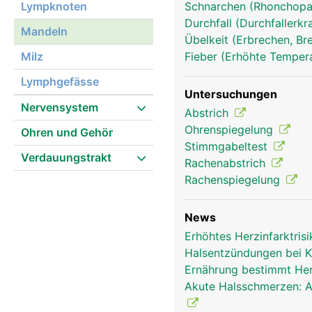
Lympknoten
Schnarchen (Rhonchopa
Durchfall (Durchfallerk
Mandeln
Übelkeit (Erbrechen, Br
Milz
Fieber (Erhöhte Tempera
Lymphgefässe
Untersuchungen
Nervensystem
Abstrich
Ohrenspiegelung
Ohren und Gehör
Stimmgabeltest
Verdauungstrakt
Rachenabstrich
Rachenspiegelung
News
Erhöhtes Herzinfarktri
Halsentzündungen bei K
Ernährung bestimmt Her
Akute Halsschmerzen: A