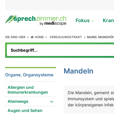
Fokus
Kran
SIE SIND HIER
HOME
VERDAUUNGSTRAKT
MUND, MUNDHÖ
Mandeln
Organe, Organsysteme
Allergien und
Immunerkrankungen
Die Mandeln, gemeint s
Immunsystem und spielen
Atemwege
der körpereigenen Infek
Augen und Sehen
der Rachenschleimhaut