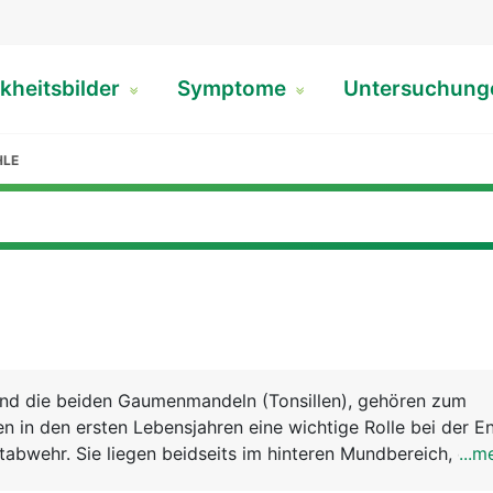
kheitsbilder
Symptome
Untersuchun
HLE
ind die beiden Gaumenmandeln (Tonsillen), gehören zum
 in den ersten Lebensjahren eine wichtige Rolle bei der E
tabwehr. Sie liegen beidseits im hinteren Mundbereich, eing
...m
. Ausser den Gaumenmandeln gibt es noch die beiden Rac