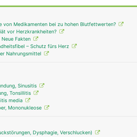
ren Nasenhöhlenbereich liegen. Auch sie unterstützen die
rn sind sie noch grösser, später schrumpfen sie.
lle von Medikamenten bei zu hohen Blutfettwerten?
iät vor Herzkrankheiten?
- Neue Fakten
ndheitsfibel – Schutz fürs Herz
ner Nahrungsmittel
ndung, Sinusitis
g, Tonsillitis
itis media
eber, Mononukleose
uckstörungen, Dysphagie, Verschlucken)