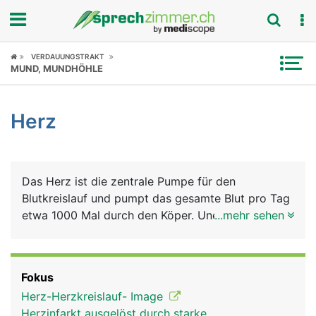
Fokus
VERDAUUNGSTRAKT
MUND, MUNDHÖHLE
Krankheitsbilder
Herz
Symptome
Untersuchungen
Das Herz ist die zentrale Pumpe für den
News
Blutkreislauf und pumpt das gesamte Blut pro Tag
etwa 1000 Mal durch den Köper. Unermüdlich
...mehr sehen
Ratgeber
schlägt das Herz etwa 3 Milliarden Mal im Verlauf
eines durchschnittlichen Menschenlebens. Bei der
Rubriken
Versorgung des Körpers mit dem
Fokus
lebensnotwendigen Sauerstoff bilden Herz und
Herz-Herzkreislauf- Image
Lunge eine funktionelle Einheit. Man kann sich das
Herzinfarkt ausgelöst durch starke