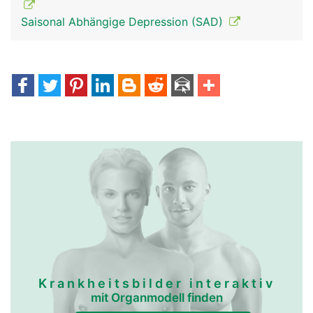
Saisonal Abhängige Depression (SAD)
Epiphyse-
Epiphyse-
Zirbeldrüse Frau
Zirbeldrüse Mann
Krankheitsbilder interaktiv
mit Organmodell finden