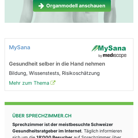
Organmodell anschauen
MySana
Gesundheit selber in die Hand nehmen
Bildung, Wissenstests, Risikoschätzung
Mehr zum Thema
ÜBER SPRECHZIMMER.CH
Sprechzimmer ist der meistbesuchte Schweizer
Gesundheitsratgeber im Internet
. Täglich informieren
sich um die
18'000 Besucher
auf Sprechzimmer über