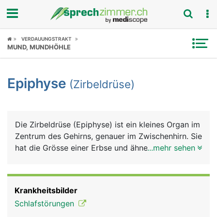
Fokus
VERDAUUNGSTRAKT
MUND, MUNDHÖHLE
Krankheitsbilder
Epiphyse
(Zirbeldrüse)
Symptome
Untersuchungen
Die Zirbeldrüse (Epiphyse) ist ein kleines Organ im
News
Zentrum des Gehirns, genauer im Zwischenhirn. Sie
hat die Grösse einer Erbse und ähnelt einem
...mehr sehen
Ratgeber
Zapfen der Zirbelkiefer, daher ihr Name. Sie
produziert das Schlafhormon Melatonin. Die
Rubriken
Produktion ist lichtabhängig (Hell/Dunkel) und
Krankheitsbilder
wird über den Lichteinfall auf die Netzhaut des
Schlafstörungen
Auges gesteuert: Bei Dunkelheit läuft sie auf