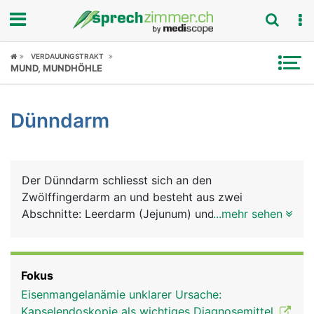
Fokus
VERDAUUNGSTRAKT
MUND, MUNDHÖHLE
Krankheitsbilder
Dünndarm
Symptome
Untersuchungen
Der Dünndarm schliesst sich an den
News
Zwölffingerdarm an und besteht aus zwei
Abschnitte: Leerdarm (Jejunum) und Krummdarm
...mehr sehen
Ratgeber
(Ileum). Mit ihren zahlreichen Windungen erreichen
sie eine Länge von insgesamt 6 Metern und
Rubriken
nehmen daher den meisten Platz im Bauchraum
Fokus
ein. Im Dünndarm findet die eigentliche Verdauung
Eisenmangelanämie unklarer Ursache:
statt, das heisst, die Aufspaltung und Aufnahme
Kapselendoskopie als wichtiges Diagnosemittel