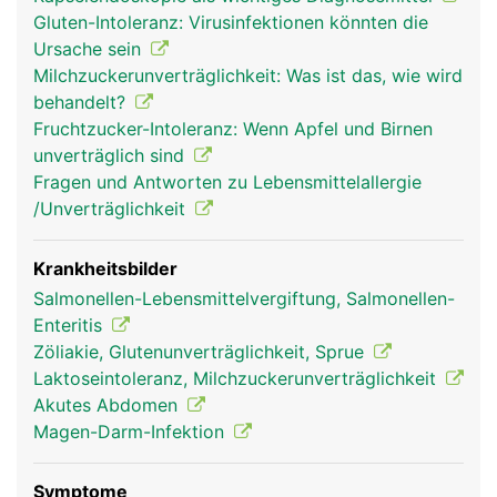
(Resorption) der Nährstoffe aus der Nahrung. Die
Gluten-Intoleranz: Virusinfektionen könnten die
Innenseite des Dünndarms ist faltig und besitzt
Ursache sein
unzählige kleine Ausstülpungen, die Darmzotten,
Milchzuckerunverträglichkeit: Was ist das, wie wird
wodurch die Resorptionsfläche stark vergrössert
behandelt?
wird. Die Nährstoffe gelangen über die
Fruchtzucker-Intoleranz: Wenn Apfel und Birnen
Darmschleimhaut ins Blut und werden über die
unverträglich sind
Pfortader zur Leber transportiert.
Fragen und Antworten zu Lebensmittelallergie
/Unverträglichkeit
Krankheitsbilder
Salmonellen-Lebensmittelvergiftung, Salmonellen-
Enteritis
Zöliakie, Glutenunverträglichkeit, Sprue
Laktoseintoleranz, Milchzuckerunverträglichkeit
Akutes Abdomen
Magen-Darm-Infektion
dünndarm frau
dünndarm mann
Symptome