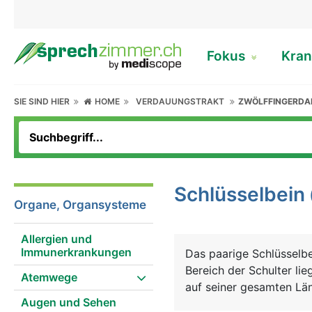
Fokus
Kran
SIE SIND HIER
HOME
VERDAUUNGSTRAKT
ZWÖLFFINGERD
Schlüsselbein
Organe, Organsysteme
Allergien und
Immunerkrankungen
Das paarige Schlüsselbe
Bereich der Schulter lie
Atemwege
auf seiner gesamten Län
Augen und Sehen
Schulterblatt bilden zu