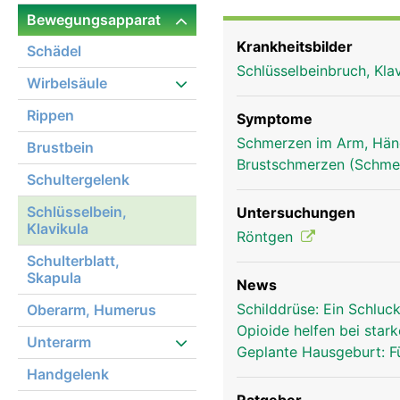
der Beweglichkeit und S
Bewegungsapparat
Krankheitsbilder
Schädel
Schlüsselbeinbruch, Kla
Wirbelsäule
Rippen
Symptome
Schmerzen im Arm, Hä
Brustbein
Brustschmerzen (Schmer
Schultergelenk
Schlüsselbein,
Untersuchungen
Klavikula
Röntgen
Schulterblatt,
Skapula
News
Schilddrüse: Ein Schluck
Oberarm, Humerus
Opioide helfen bei sta
Unterarm
Geplante Hausgeburt: Fü
Handgelenk
Schlüsselbein Frau