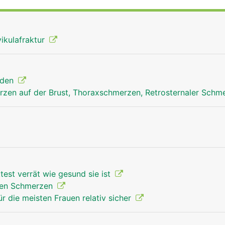
tabilisierung des Schultergelenks.
vikulafraktur
nden
zen auf der Brust, Thoraxschmerzen, Retrosternaler Schm
test verrät wie gesund sie ist
rken Schmerzen
r die meisten Frauen relativ sicher
Schlüsselbein Mann