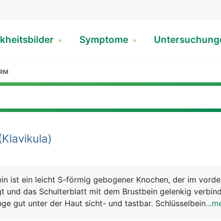
kheitsbilder
Symptome
Untersuchun
ARM
(Klavikula)
in ist ein leicht S-förmig gebogener Knochen, der im vorde
gt und das Schulterblatt mit dem Brustbein gelenkig verbinde
ge gut unter der Haut sicht- und tastbar. Schlüsselbein un
...m
sammen den Schultergürtel. Beide haben eine wichtige Funkt