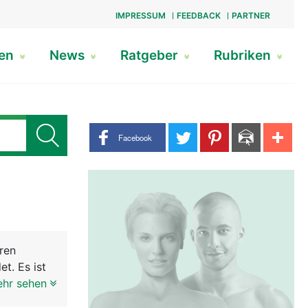
IMPRESSUM
FEEDBACK
PARTNER
gen
News
Ratgeber
Rubriken
Share buttons
Facebook
ren
t. Es ist
d
ehr sehen
ion bei