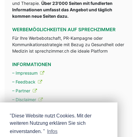
und Therapie.
Über 23'000 Seiten mit fundlerten
Informationen umfasst das Angebot und täglich
kommen neue Seiten dazu.
WERBEMÖGLICHKEITEN AUF SPRECHZIMMER
Für Ihre Werbebotschaft, PR-Kampagne oder
Kommunikationsstrategie mit Bezug zu Gesundheit oder
Medizin ist sprechzimmer.ch die ideale Platform
INFORMATIONEN
– Impressum
– Feedback
– Partner
– Disclaimer
– Datenschutzerklärung / Privacy Policy
"Diese Website nutzt Cookies. Mit der
weiteren Nutzung erklären Sie sich
– Werbung
einverstanden. "
Infos
– Mehr über unsere Experten