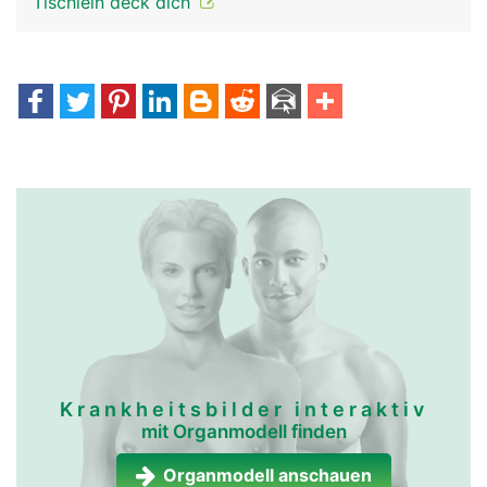
Tischlein deck dich
Krankheitsbilder interaktiv
mit Organmodell finden
Organmodell anschauen