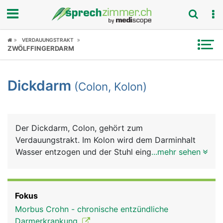
Fokus
VERDAUUNGSTRAKT
ZWÖLFFINGERDARM
Krankheitsbilder
Dickdarm
(Colon, Kolon)
Symptome
Untersuchungen
Der Dickdarm, Colon, gehört zum
News
Verdauungstrakt. Im Kolon wird dem Darminhalt
Wasser entzogen und der Stuhl eingedickt, der mit
...mehr sehen
Ratgeber
der Darmbewegung in den Enddarm transportiert
wird.
Rubriken
Fokus
Morbus Crohn - chronische entzündliche
Darmerkrankung