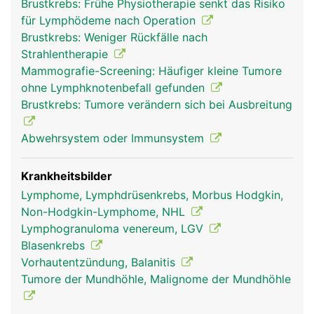
Brustkrebs: Frühe Physiotherapie senkt das Risiko
nur wenige Millimeter gross. Die Lymphknoten
für Lymphödeme nach Operation
fangen die in der Lymphe mitgeschleppten
Brustkrebs: Weniger Rückfälle nach
Fremdkörper und Krankheitserreger ab und
Strahlentherapie
machen sie unschädlich. Einige Stoffe (z.B.
Mammografie-Screening: Häufiger kleine Tumore
Glasstaub, Kohle, Farbstoffe) werden teilweise
ohne Lymphknotenbefall gefunden
auch in den Lymphknoten eingelagert, wenn sie
Brustkrebs: Tumore verändern sich bei Ausbreitung
der Körper nicht ausscheiden kann. In den
Lymphknoten wird ausserdem ein Teil der
Abwehrsystem oder Immunsystem
Lymphozyten (weisse Blutkörperchen) gebildet,
die als "Abwehrpolizei" ständig durch das Blut-
und Lymphgefässsystem patrouillieren und der
Krankheitsbilder
körpereigenen Abwehr dienen. Ausserdem wird in
Lymphome, Lymphdrüsenkrebs, Morbus Hodgkin,
den Lymphknoten die Lymphe konzentriert
Non-Hodgkin-Lymphome, NHL
(eingedickt).
Lymphogranuloma venereum, LGV
Blasenkrebs
Vorhautentzündung, Balanitis
Tumore der Mundhöhle, Malignome der Mundhöhle