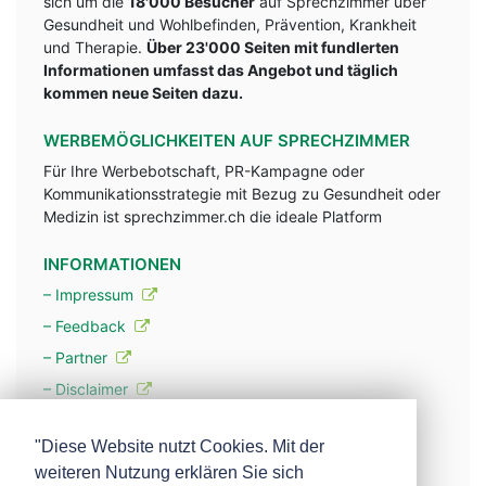
sich um die
18'000 Besucher
auf Sprechzimmer über
Gesundheit und Wohlbefinden, Prävention, Krankheit
und Therapie.
Über 23'000 Seiten mit fundlerten
Informationen umfasst das Angebot und täglich
kommen neue Seiten dazu.
WERBEMÖGLICHKEITEN AUF SPRECHZIMMER
Für Ihre Werbebotschaft, PR-Kampagne oder
Kommunikationsstrategie mit Bezug zu Gesundheit oder
Medizin ist sprechzimmer.ch die ideale Platform
INFORMATIONEN
– Impressum
– Feedback
– Partner
– Disclaimer
– Datenschutzerklärung / Privacy Policy
"Diese Website nutzt Cookies. Mit der
weiteren Nutzung erklären Sie sich
– Werbung