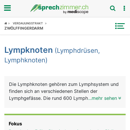
Fokus
VERDAUUNGSTRAKT
ZWÖLFFINGERDARM
Krankheitsbilder
Lympknoten
(Lymphdrüsen,
Symptome
Lymphknoten)
Untersuchungen
News
Die Lymphknoten gehören zum Lymphsystem und
finden sich an verschiedenen Stellen der
Ratgeber
Lymphgefässe. Die rund 600 Lymphknoten des
...mehr sehen
Menschen liegen vor allem am Hals, im Nacken, in
Rubriken
den Achseln, in den Leisten sowie im Brustkorb
und im Bauch. Sie haben ein erbsen- bis
Fokus
bohnenförmiges Aussehen und sind normalerweise