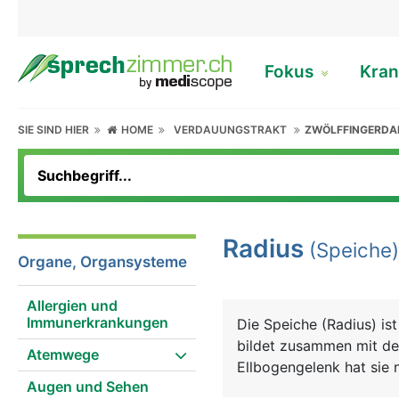
Fokus
Kran
SIE SIND HIER
HOME
VERDAUUNGSTRAKT
ZWÖLFFINGERD
Radius
(Speiche)
Organe, Organsysteme
Allergien und
Immunerkrankungen
Die Speiche (Radius) i
bildet zusammen mit de
Atemwege
Ellbogengelenk hat sie n
Augen und Sehen
Knochenbruch überhaup