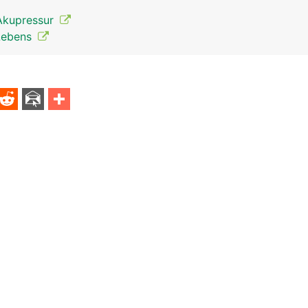
Akupressur
 Lebens