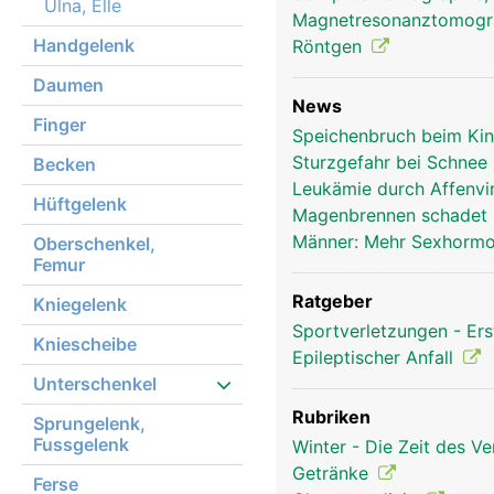
Ulna, Elle
Magnetresonanztomog
Handgelenk
Röntgen
Daumen
News
Finger
Speichenbruch beim Kin
Sturzgefahr bei Schnee 
Becken
Leukämie durch Affenvi
Hüftgelenk
Magenbrennen schadet
Männer: Mehr Sexhormon
Oberschenkel,
Femur
Ratgeber
Kniegelenk
Sportverletzungen - Ers
Kniescheibe
Epileptischer Anfall
Unterschenkel
Rubriken
Sprungelenk,
Fussgelenk
Winter - Die Zeit des V
Getränke
Ferse