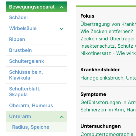
Bewegungsapparat
Fokus
Schädel
Übertragung von Krank
Wirbelsäule
Wie Zecken entfernen?
Zecken sind Übertrager
Rippen
Insektenschutz, Schutz 
Brustbein
Nikotinersatz - Wie wir
Schultergelenk
Krankheitsbilder
Schlüsselbein,
Klavikula
Handgelenksbruch, Unte
Schulterblatt,
Symptome
Skapula
Gefühlsstörungen in Arm
Oberarm, Humerus
Schmerzen im Arm, Hä
Unterarm
Radius Frau
Untersuchungen
Radius, Speiche
Computertomographie,