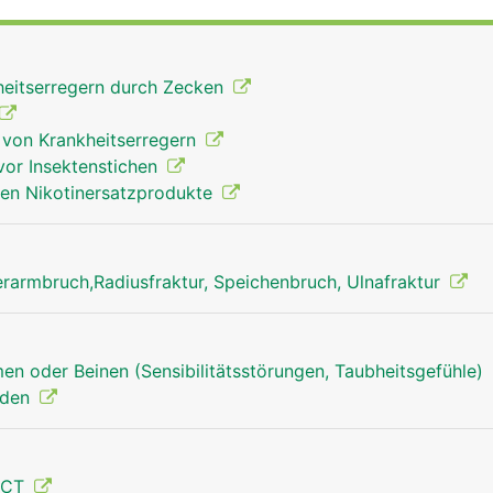
heitserregern durch Zecken
 von Krankheitserregern
vor Insektenstichen
ken Nikotinersatzprodukte
rarmbruch,Radiusfraktur, Speichenbruch, Ulnafraktur
en oder Beinen (Sensibilitätsstörungen, Taubheitsgefühle)
nden
Radius Mann
 CT