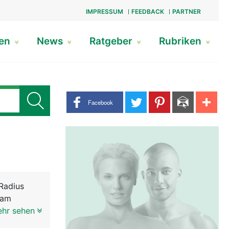
IMPRESSUM
FEEDBACK
PARTNER
gen
News
Ratgeber
Rubriken
Share buttons
Facebook
Radius
 am
ehr sehen