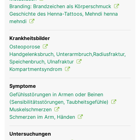
bewegt sich die Speiche schräg über die Elle.
Branding: Brandzeichen als Körperschmuck
Diese Drehbewegung wird durch ein kleines
Geschichte des Henna-Tattoos, Mehndi henna
Rollgelenk jeweils am oberen und unteren Ende
mehndi
ermöglicht. Das Zusammenspiel der Gelenke
(Ellbogen, Rollgelenke), Muskeln und Sehnen
ermöglicht komplexe Bewegungen des
Krankheitsbilder
Unterarmes mit Beugung, Streckung und
Osteoporose
gleichzeitiger Drehung. Am Unterarm finden sich
Handgelenksbruch, Unterarmbruch,Radiusfraktur,
ausserdem die Muskeln zur Bewegung der Hände
Speichenbruch, Ulnafraktur
und Finger, deren lange Sehnen in Sehnenscheiden
Kompartmentsyndrom
verlaufen.
Symptome
Gefühlsstörungen in Armen oder Beinen
(Sensibilitätsstörungen, Taubheitsgefühle)
Muskelschmerzen
Schmerzen im Arm, Händen
Untersuchungen