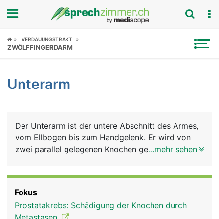
Fokus
VERDAUUNGSTRAKT
ZWÖLFFINGERDARM
Krankheitsbilder
Unterarm
Symptome
Untersuchungen
Der Unterarm ist der untere Abschnitt des Armes,
News
vom Ellbogen bis zum Handgelenk. Er wird von
zwei parallel gelegenen Knochen gebildet - der
...mehr sehen
Ratgeber
Elle (Ulna) auf der Kleinfingerseite gelegen und der
Speiche (Radius) auf der Daumenseite gelegen. Bei
Rubriken
der Drehung des Unterarmes überkreuzen sich Elle
Fokus
und Speiche. Zeigt die Handfläche nach oben,
Prostatakrebs: Schädigung der Knochen durch
liegen sie nebeneinander, zeigt sie nach unten,
Metastasen