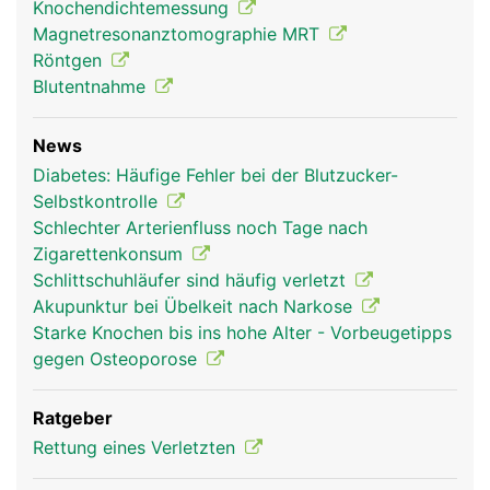
Knochendichtemessung
Magnetresonanztomographie MRT
Unterarm Frau
Unterarm Mann
Röntgen
Blutentnahme
News
Diabetes: Häufige Fehler bei der Blutzucker-
Selbstkontrolle
Schlechter Arterienfluss noch Tage nach
Zigarettenkonsum
Schlittschuhläufer sind häufig verletzt
Akupunktur bei Übelkeit nach Narkose
Starke Knochen bis ins hohe Alter - Vorbeugetipps
gegen Osteoporose
Ratgeber
Rettung eines Verletzten