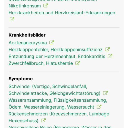
des Zwerchfells wird sie als Brustaorta, unterhalb
Nikotinkonsum
als Bauchaorta bezeichnet. Von ihr gehen wichtige
Herzkrankheiten und Herzkreislauf-Erkrankungen
Blutgefässe ab: die Halsschlagadern zur
Versorgung des Gehirns und die beiden
Schlüsselbeinarterien, die die Arme versorgen. Im
Bauch entspringen aus der Aorta die grossen Äste
Krankheitsbilder
zur Versorgung der Bauchorgane und der Nieren.
Aortenaneurysma
In Höhe des Bauchnabels teilt sich die Aorta in die
Herzklappenfehler, Herzklappeninsuffizienz
beiden Beckenarterien auf zur Versorgung der
Entzündung der Herzinnenhaut, Endokarditis
Beckenorgane und der Beine.
Zwerchfellbruch, Hiatushernie
Symptome
Schwindel (Vertigo, Schwindelanfall,
Schwindelattacke, Gleichgewichtsstörung)
Wasseransammlung, Flüssigkeitsansammlung,
Ödem, Wassereinlagerung, Wassersucht
Rückenschmerzen (Kreuzschmerzen, Lumbago
Hexenschuss)
Geschwollene Beine (Beinödeme, Wasser in den