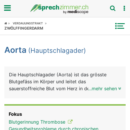
Fokus
VERDAUUNGSTRAKT
ZWÖLFFINGERDARM
Krankheitsbilder
Aorta
(Hauptschlagader)
Symptome
Untersuchungen
Die Hauptschlagader (Aorta) ist das grösste
News
Blutgefäss im Körper und leitet das
sauerstoffreiche Blut vom Herz in den Körper. Sie
...mehr sehen
Ratgeber
hat einen Durchmesser von etwa 2 Zentimeter. Die
Aorta entspringt direkt am Herz aus der linken
Rubriken
Herzkammer und verläuft zunächst bogenförmig
Fokus
nach hinten und zieht dann durch den Brustkorb
Blutgerinnung Thrombose
und das Zwerchfell in den Bauchraum. Oberhalb
Gesundheitsprobleme durch chronischen