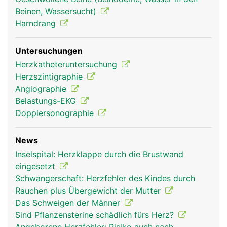
aorta frau
aorta mann
Beinen, Wassersucht)
Harndrang
Untersuchungen
Herzkatheteruntersuchung
Herzszintigraphie
Angiographie
Belastungs-EKG
Dopplersonographie
News
Inselspital: Herzklappe durch die Brustwand
eingesetzt
Schwangerschaft: Herzfehler des Kindes durch
Rauchen plus Übergewicht der Mutter
Das Schweigen der Männer
Sind Pflanzensterine schädlich fürs Herz?