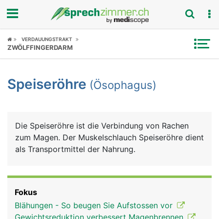
Fokus
VERDAUUNGSTRAKT
ZWÖLFFINGERDARM
Krankheitsbilder
Speiseröhre
(Ösophagus)
Symptome
Untersuchungen
Die Speiseröhre ist die Verbindung von Rachen
News
zum Magen. Der Muskelschlauch Speiseröhre dient
als Transportmittel der Nahrung.
Ratgeber
Rubriken
Fokus
Blähungen - So beugen Sie Aufstossen vor
Gewichtsreduktion verbessert Magenbrennen