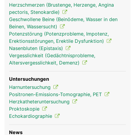
in die Lunge gepumpt wird, um wieder mit
Herzschmerzen (Brustenge, Herzenge, Angina
frischem Sauerstoff aufgetankt zu werden. Das
pectoris, Stenokardie)
Herz pumpt dabei das Blut unermüdlich durch
Geschwollene Beine (Beinödeme, Wasser in den
beide Blutkreisläufe. Wird bei Anstrengung mehr
Beinen, Wassersucht)
Sauerstoff benötigt pumpt es schneller, in Ruhe
Potenzstörung (Potenzprobleme, Impotenz,
pumpt es langsamer. Im Schnitt dauert es etwa
Erektionsstörungen, Erektile Dysfunktion)
eine Minute, bis das Blut einmal durch den Körper
Nasenbluten (Epistaxis)
zirkuliert.
Vergesslichkeit (Gedächtnisprobleme,
Altersvergesslichkeit, Demenz)
Untersuchungen
Harnuntersuchung
Positronen-Emissions-Tomographie, PET
Herzkatheteruntersuchung
Proktoskopie
Echokardiographie
blutkreislauf frau
blutkreislauf mann
News