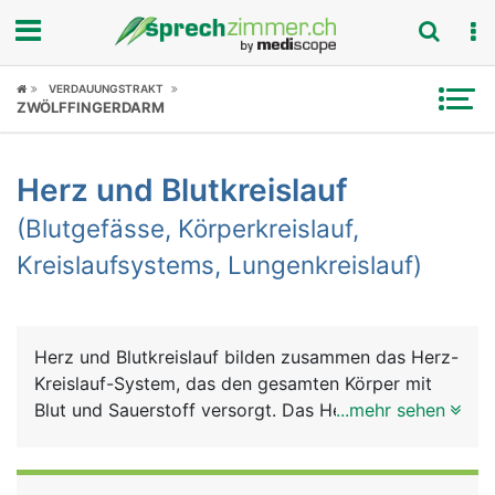
Fokus
VERDAUUNGSTRAKT
ZWÖLFFINGERDARM
Krankheitsbilder
Herz und Blutkreislauf
Symptome
(Blutgefässe, Körperkreislauf,
Untersuchungen
Kreislaufsystems, Lungenkreislauf)
News
Ratgeber
Herz und Blutkreislauf bilden zusammen das Herz-
Kreislauf-System, das den gesamten Körper mit
Rubriken
Blut und Sauerstoff versorgt. Das Herz ist dabei
...mehr sehen
die zentrale Pumpe und der Blutkreislauf das
Transport- und Verteilungssystem. Auch die Lunge
ist in diesem System eingebunden, um das Blut mit