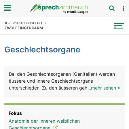
Fokus
VERDAUUNGSTRAKT
ZWÖLFFINGERDARM
Krankheitsbilder
Geschlechtsorgane
Symptome
Untersuchungen
Bei den Geschlechtsorganen (Genitalien) werden
News
äussere und innere Geschlechtsorgane
unterschieden. Zu den äusseren gehören Penis und
...mehr sehen
Ratgeber
Hodensack (Skrotum) beim Mann und
Schamhügel, grosse und kleine Schamlippen,
Rubriken
Scheidenvorhofdrüsen und Klitoris bei der Frau. Zu
Fokus
den inneren Geschlechtsorganen zählen beim
Anatomie der inneren weiblichen
Mann die Hoden, Nebenhoden, Samenblasen,
Geschlechtsorgane