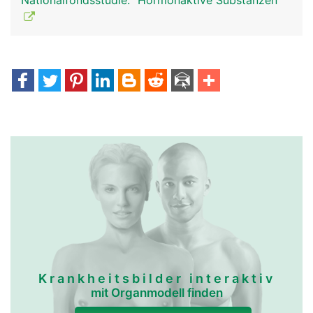
Nationalfondsstudie: "Hormonaktive Substanzen"
Krankheitsbilder interaktiv
mit Organmodell finden