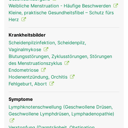
Samenleiter und Prostata und bei der Frau die
Weibliche Menstruation - Häufige Beschwerden
Scheide (Vagina), Gebärmutter, Eileiter und
Kleine, praktische Gesundheitsfibel – Schutz fürs
Eierstöcke. Auch die weiblichen Brüste zählen zu
Herz
den Geschlechtsorganen. Die Geschlechtsorgane
dienen vor allem zur Fortpflanzung und
Hormonproduktion sowie zur Befriedigung der
Krankheitsbilder
sexuellen Lust. Beim Mann dient der Penis auch
Scheidenpilzinfektion, Scheidenpilz,
zur Ausscheidung von Urin.
Vaginalmykose
Blutungsstörungen, Zyklusstörungen, Störungen
des Menstruationszyklus
Endometriose
Hodenentzündung, Orchitis
Fehlgeburt, Abort
Symptome
Lymphknotenschwellung (Geschwollene Drüsen,
Geschwollene Lymphdrüsen, Lymphadenopathie)
Geschlechtsorgane
Geschlechtsorgane
Frau
Mann
Verstopfung (Darmträgheit, Obstipation,