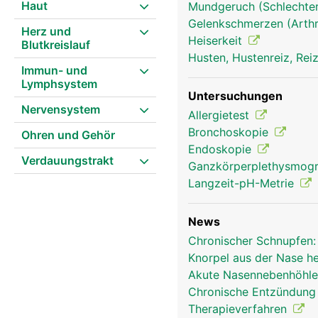
Haut
Mundgeruch (Schlechter 
Gelenkschmerzen (Arthr
Herz und
Heiserkeit
Blutkreislauf
Husten, Hustenreiz, Re
Nase Frau
Immun- und
Lymphsystem
Untersuchungen
Nervensystem
Allergietest
Bronchoskopie
Ohren und Gehör
Endoskopie
Verdauungstrakt
Ganzkörperplethysmog
Langzeit-pH-Metrie
News
Chronischer Schnupfen:
Knorpel aus der Nase he
Akute Nasennebenhöhle
Chronische Entzündung 
Therapieverfahren