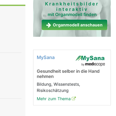
nd der
Krankheitsbilder
interaktiv
teht aus
mit Organmodell finden
. Über die
n bei der
Organmodell anschauen
MySana
Gesundheit selber in die Hand
nehmen
Bildung, Wissenstests,
Risikoschätzung
Mehr zum Thema