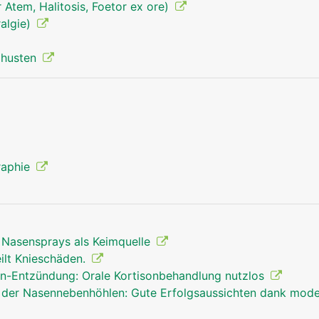
Atem, Halitosis, Foetor ex ore)
algie)
izhusten
Nase Mann
Nase Frau
raphie
 Nasensprays als Keimquelle
ilt Knieschäden.
n-Entzündung: Orale Kortisonbehandlung nutzlos
der Nasennebenhöhlen: Gute Erfolgsaussichten dank mode