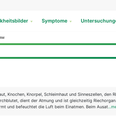
kheitsbilder
Symptome
Untersuchun
ARM
ut, Knochen, Knorpel, Schleimhaut und Sinneszellen, den Ri
rchblutet, dient der Atmung und ist gleichzeitig Riechorgan
mt und befeuchtet die Luft beim Einatmen. Beim Ausatmen
...m
onnen. Meist wird abwechslungsweise (zyklisch) nur durch 