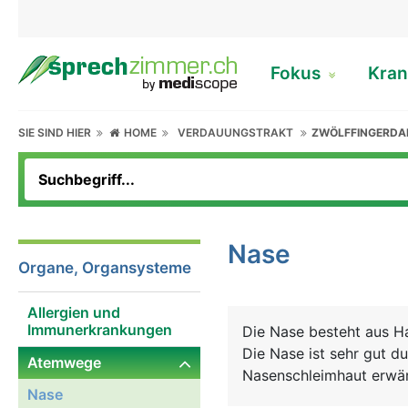
Fokus
Kran
SIE SIND HIER
HOME
VERDAUUNGSTRAKT
ZWÖLFFINGERD
Nase
Organe, Organsysteme
Allergien und
Immunerkrankungen
Die Nase besteht aus Ha
Die Nase ist sehr gut du
Atemwege
Nasenschleimhaut erwär
Nase
Feuchtigkeit zurückgew