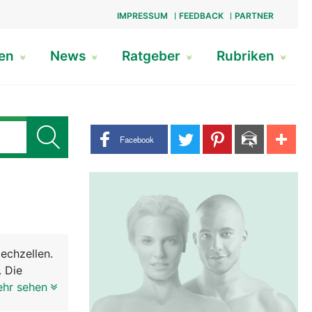
IMPRESSUM
FEEDBACK
PARTNER
gen
News
Ratgeber
Rubriken
Share buttons
Facebook
echzellen.
. Die
 wird
ehr sehen
ein