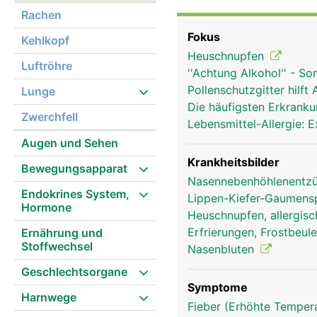
Nasenloch geatmet währ
Rachen
Niessreflex schützen be
Fokus
Kehlkopf
über 10 Millionen Riech
Heuschnupfen
Verbindung der Nase mi
Luftröhre
''Achtung Alkohol'' - S
Stimmbildung aus.
Pollenschutzgitter hilft 
Lunge
Die häufigsten Erkran
Zwerchfell
Lebensmittel-Allergie:
Augen und Sehen
Krankheitsbilder
Bewegungsapparat
Nasennebenhöhlenentzü
Endokrines System,
Lippen-Kiefer-Gaumens
Hormone
Heuschnupfen, allergisc
Erfrierungen, Frostbeul
Ernährung und
Stoffwechsel
Nasenbluten
Geschlechtsorgane
Symptome
Harnwege
Fieber (Erhöhte Tempera