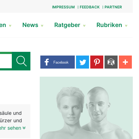
IMPRESSUM
FEEDBACK
PARTNER
gen
News
Ratgeber
Rubriken
Share buttons
Facebook
säule und
kürzer und
men den
ehr sehen
dem kann