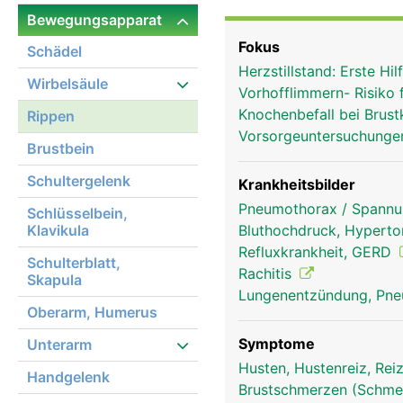
der Brustkorb über die
Bewegungsapparat
was eine Voraussetzung 
Fokus
Schädel
Herzstillstand: Erste H
Wirbelsäule
Vorhofflimmern- Risiko 
Knochenbefall bei Brus
Rippen
Vorsorgeuntersuchunge
Brustbein
Schultergelenk
Krankheitsbilder
Pneumothorax / Spannu
Schlüsselbein,
Klavikula
Bluthochdruck, Hypert
Refluxkrankheit, GERD
Schulterblatt,
Rachitis
Skapula
Lungenentzündung, Pn
Oberarm, Humerus
Symptome
Unterarm
Husten, Hustenreiz, Re
Handgelenk
Brustschmerzen (Schmer