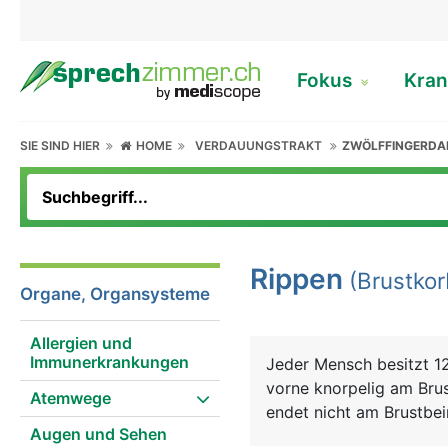
Fokus
Kran
SIE SIND HIER
HOME
VERDAUUNGSTRAKT
ZWÖLFFINGERD
Rippen
(Brustkor
Organe, Organsysteme
Allergien und
Immunerkrankungen
Jeder Mensch besitzt 12
vorne knorpelig am Brus
Atemwege
endet nicht am Brustbei
Augen und Sehen
Brustkorb, der wie ein 