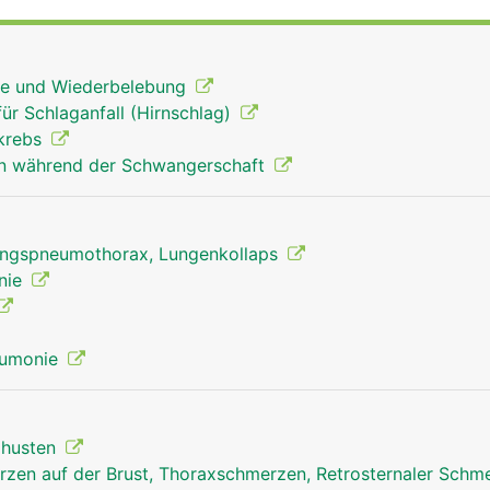
 Rippengelenke und Rippenmuskulatur gehoben und gesenkt
für die Atmung ist.
ilfe und Wiederbelebung
für Schlaganfall (Hirnschlag)
tkrebs
n während der Schwangerschaft
ngspneumothorax, Lungenkollaps
onie
eumonie
izhusten
zen auf der Brust, Thoraxschmerzen, Retrosternaler Schm