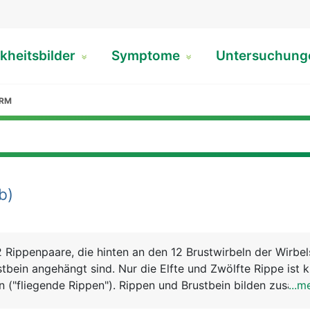
kheitsbilder
Symptome
Untersuchun
ARM
b)
 Rippenpaare, die hinten an den 12 Brustwirbeln der Wirbel
tbein angehängt sind. Nur die Elfte und Zwölfte Rippe ist 
n ("fliegende Rippen"). Rippen und Brustbein bilden zusam
...m
"knöcherner Käfig" die Lunge und das Herz schützt. Ausser