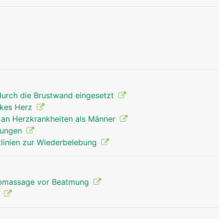
Rippen Mann
 durch die Brustwand eingesetzt
ankes Herz
r an Herzkrankheiten als Männer
 Lungen
itlinien zur Wiederbelebung
orbmassage vor Beatmung
n