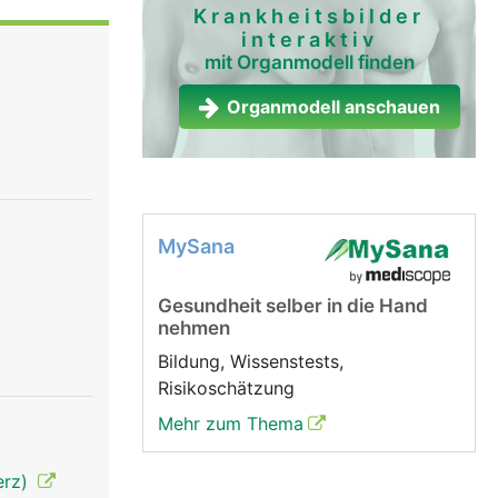
 werden,
Krankheitsbilder
interaktiv
mit Organmodell finden
Organmodell anschauen
MySana
Gesundheit selber in die Hand
nehmen
Bildung, Wissenstests,
Risikoschätzung
Mehr zum Thema
erz)