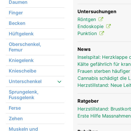
Daumen
Rippen Frau
Untersuchungen
Finger
Röntgen
Becken
Endoskopie
Punktion
Hüftgelenk
Oberschenkel,
News
Femur
Inselspital: Herzklappe
Kniegelenk
Kälte gefährlich für kr
Kniescheibe
Frauen sterben häufige
Cannabis schädigt die
Unterschenkel
Herzstillstand: Neue Le
Sprungelenk,
Fussgelenk
Ratgeber
Ferse
Herzstillstand: Brustk
Erste Hilfe Massnahme
Zehen
Muskeln und