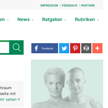
IMPRESSUM
FEEDBACK
PARTNER
gen
News
Ratgeber
Rubriken
Share buttons
Facebook
uchraum
seite mit
. nach
ehr sehen
Atmung