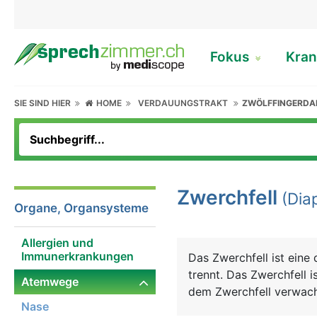
Fokus
Kran
SIE SIND HIER
HOME
VERDAUUNGSTRAKT
ZWÖLFFINGERD
Zwerchfell
(Dia
Organe, Organsysteme
Allergien und
Immunerkrankungen
Das Zwerchfell ist eine
trennt. Das Zwerchfell 
Atemwege
dem Zwerchfell verwach
Nase
unten und unterstützt 