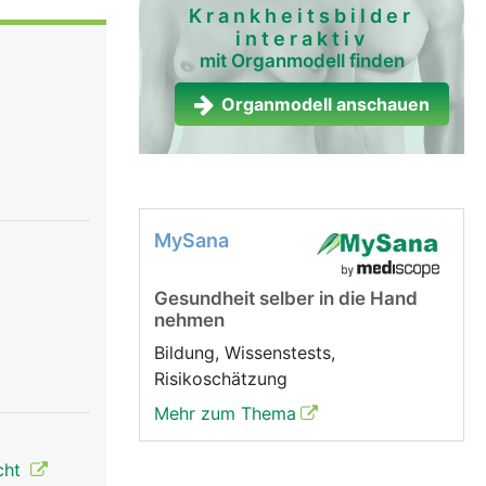
die
Krankheitsbilder
interaktiv
tur
mit Organmodell finden
gesamte
im Einatmen
Organmodell anschauen
ammen, in
MySana
Gesundheit selber in die Hand
nehmen
Bildung, Wissenstests,
Risikoschätzung
Mehr zum Thema
cht