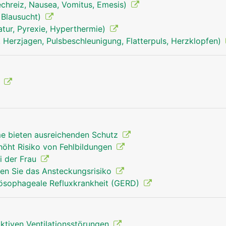
echreiz, Nausea, Vomitus, Emesis)
 Blausucht)
tur, Pyrexie, Hyperthermie)
 Herzjagen, Pulsbeschleunigung, Flatterpuls, Herzklopfen)
Zwerchfell Mann
g
e bieten ausreichenden Schutz
höht Risiko von Fehlbildungen
i der Frau
ren Sie das Ansteckungsrisiko
ösophageale Refluxkrankheit (GERD)
iktiven Ventilationsstörungen