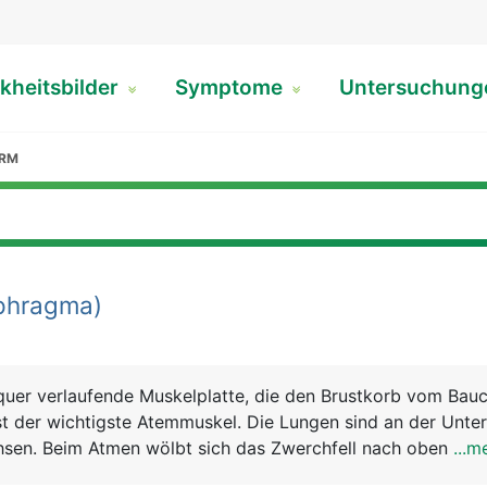
kheitsbilder
Symptome
Untersuchun
ARM
phragma)
 quer verlaufende Muskelplatte, die den Brustkorb vom Ba
ist der wichtigste Atemmuskel. Die Lungen sind an der Unter
sen. Beim Atmen wölbt sich das Zwerchfell nach oben bzw
...m
damit die Lunge beim Ein- und Ausatmen. Man nennt diese 