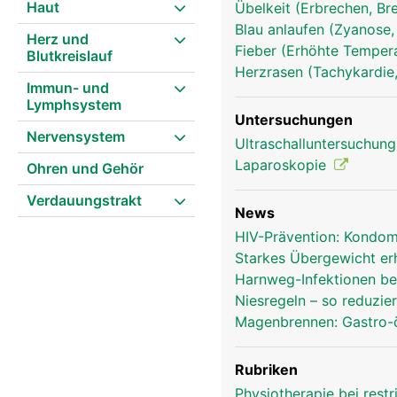
Haut
Übelkeit (Erbrechen, Br
Blau anlaufen (Zyanose,
Herz und
Fieber (Erhöhte Tempera
Blutkreislauf
Herzrasen (Tachykardie,
Immun- und
Zwerchfell Frau
Lymphsystem
Untersuchungen
Nervensystem
Ultraschalluntersuchun
Laparoskopie
Ohren und Gehör
Verdauungstrakt
News
HIV-Prävention: Kondom
Starkes Übergewicht er
Harnweg-Infektionen be
Niesregeln – so reduzie
Magenbrennen: Gastro-
Rubriken
Physiotherapie bei restr