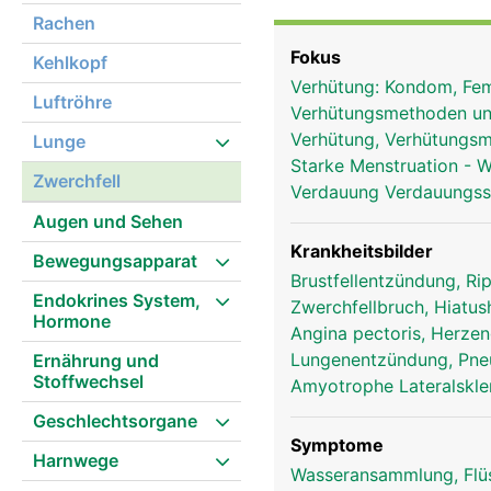
auch Zwerchfellatmung 
Rachen
Muskeln des Brustkorbes
Fokus
Kehlkopf
bezeichnet und kommen 
Verhütung: Kondom, Fe
Brustkorb hebt und sen
Luftröhre
Verhütungsmethoden un
zu allen Seiten ausein
Verhütung, Verhütungs
Lunge
Ruhe überwiegt jedoch 
Starke Menstruation - 
Zwerchfell
Verdauung Verdauungs
Augen und Sehen
Krankheitsbilder
Bewegungsapparat
Brustfellentzündung, Ri
Endokrines System,
Zwerchfellbruch, Hiatus
Hormone
Angina pectoris, Herze
Lungenentzündung, Pn
Ernährung und
Stoffwechsel
Amyotrophe Lateralskle
Geschlechtsorgane
Symptome
Harnwege
Wasseransammlung, Flü