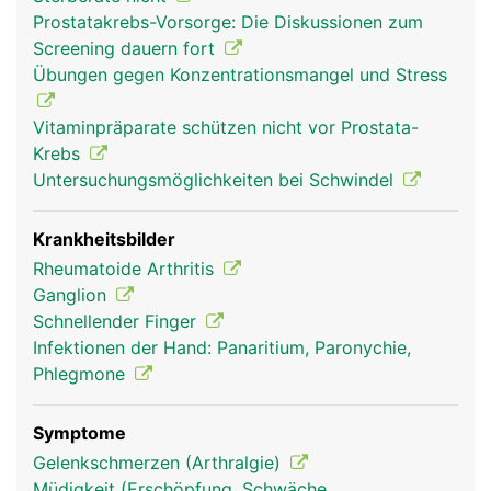
über Sehen und Bänder der Hand- und
Prostatakrebs-Vorsorge: Die Diskussionen zum
Unterarmmuskeln. Nur der Daumen hat einen
Screening dauern fort
eigenen Muskel, den Daumenballen, der ihm einen
Übungen gegen Konzentrationsmangel und Stress
grösseren Bewegungsumfang verleiht. Die
Hauptfunktionen der Finger sind Greifen, Tasten
Vitaminpräparate schützen nicht vor Prostata-
und Fühlen.
Krebs
Untersuchungsmöglichkeiten bei Schwindel
Krankheitsbilder
Rheumatoide Arthritis
Ganglion
Schnellender Finger
Infektionen der Hand: Panaritium, Paronychie,
Phlegmone
Finger Frau
Finger Mann
Symptome
Gelenkschmerzen (Arthralgie)
Müdigkeit (Erschöpfung, Schwäche,