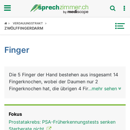
Fokus
VERDAUUNGSTRAKT
ZWÖLFFINGERDARM
Krankheitsbilder
Finger
Symptome
Untersuchungen
Die 5 Finger der Hand bestehen aus insgesamt 14
News
Fingerknochen, wobei der Daumen nur 2
Fingerknochen hat, die übrigen 4 Finger haben
...mehr sehen
Ratgeber
jeweils 3. Die Fingerknochen bilden die Grund-,
Mittel- und Endglieder der Finger (beim Daumen
Rubriken
nur Grund- und Endglied), die durch Fingergelenke
Fokus
verbunden sind. Die Endglieder der Finger tragen
Prostatakrebs: PSA-Früherkennungstests senken
die Fingernägel. Die Bewegung der Finger erfolgt
Sterberate nicht