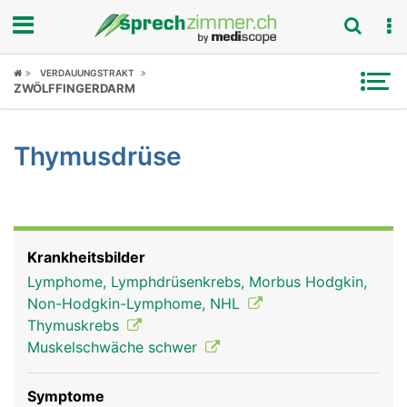
Fokus
VERDAUUNGSTRAKT
ZWÖLFFINGERDARM
Krankheitsbilder
Thymusdrüse
Symptome
Untersuchungen
News
Krankheitsbilder
Lymphome, Lymphdrüsenkrebs, Morbus Hodgkin,
Ratgeber
Non-Hodgkin-Lymphome, NHL
Thymuskrebs
Rubriken
Muskelschwäche schwer
Symptome