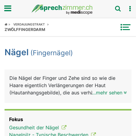
Fokus
VERDAUUNGSTRAKT
ZWÖLFFINGERDARM
Krankheitsbilder
Nägel
(Fingernägel)
Symptome
Untersuchungen
Die Nägel der Finger und Zehe sind so wie die
News
Haare eigentlich Verlängerungen der Haut
(Hautanhangsgebilde), die aus verhärteten
...mehr sehen
Ratgeber
Hautzellen und Keratin bestehen. Keratin verleiht
ihnen ihre enorme Festigkeit. Das Wachstum der
Rubriken
Nägel erfolgt an der Nagelwurzel, die in der Haut
Fokus
verankert ist. Von dort aus schiebt sich die
Gesundheit der Nägel
Nagelplatte auf dem Nagelbett nach vorne. Das
Nagelpilz - Typische Beschwerden