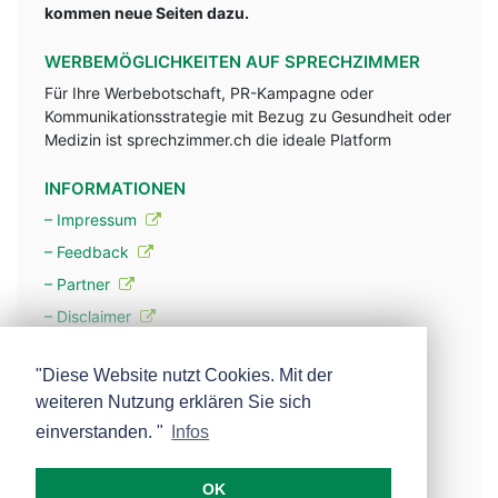
kommen neue Seiten dazu.
WERBEMÖGLICHKEITEN AUF SPRECHZIMMER
Für Ihre Werbebotschaft, PR-Kampagne oder
Kommunikationsstrategie mit Bezug zu Gesundheit oder
Medizin ist sprechzimmer.ch die ideale Platform
INFORMATIONEN
– Impressum
– Feedback
– Partner
– Disclaimer
– Datenschutzerklärung / Privacy Policy
"Diese Website nutzt Cookies. Mit der
weiteren Nutzung erklären Sie sich
– Werbung
einverstanden. "
Infos
– Mehr über unsere Experten
OK