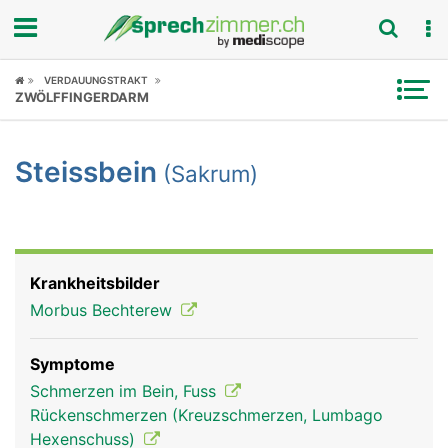
Fokus
VERDAUUNGSTRAKT
ZWÖLFFINGERDARM
Krankheitsbilder
Steissbein
(Sakrum)
Symptome
Untersuchungen
News
Krankheitsbilder
Morbus Bechterew
Ratgeber
Symptome
Rubriken
Schmerzen im Bein, Fuss
Rückenschmerzen (Kreuzschmerzen, Lumbago
Hexenschuss)