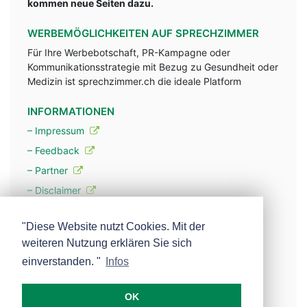
kommen neue Seiten dazu.
WERBEMÖGLICHKEITEN AUF SPRECHZIMMER
Für Ihre Werbebotschaft, PR-Kampagne oder
Kommunikationsstrategie mit Bezug zu Gesundheit oder
Medizin ist sprechzimmer.ch die ideale Platform
INFORMATIONEN
– Impressum
– Feedback
– Partner
– Disclaimer
– Datenschutzerklärung / Privacy Policy
"Diese Website nutzt Cookies. Mit der
weiteren Nutzung erklären Sie sich
– Werbung
einverstanden. "
Infos
– Mehr über unsere Experten
OK