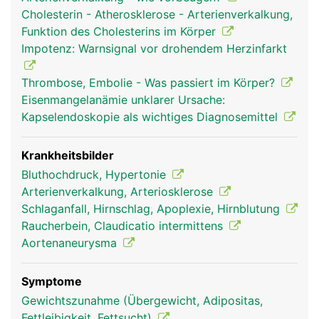
Arterien des Körpers ab.
Cholesterin - Atherosklerose - Arterienverkalkung,
Funktion des Cholesterins im Körper
Impotenz: Warnsignal vor drohendem Herzinfarkt
Thrombose, Embolie - Was passiert im Körper?
Eisenmangelanämie unklarer Ursache:
Kapselendoskopie als wichtiges Diagnosemittel
Krankheitsbilder
Bluthochdruck, Hypertonie
arterien frau
arterien mann
Arterienverkalkung, Arteriosklerose
Schlaganfall, Hirnschlag, Apoplexie, Hirnblutung
Raucherbein, Claudicatio intermittens
Aortenaneurysma
Symptome
Gewichtszunahme (Übergewicht, Adipositas,
Fettleibigkeit, Fettsucht)