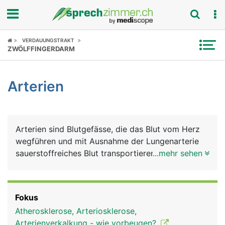
Fokus
VERDAUUNGSTRAKT
ZWÖLFFINGERDARM
Krankheitsbilder
Arterien
Symptome
Untersuchungen
Arterien sind Blutgefässe, die das Blut vom Herz
News
wegführen und mit Ausnahme der Lungenarterie
sauerstoffreiches Blut transportieren. Die grösste
...mehr sehen
Ratgeber
Arterie im Körper ist die Hauptschlagader (Aorta),
die aus der linken Hauptkammer entspringt und
Rubriken
beim Erwachsenen einen Durchmesser von etwa
Fokus
2.5 Zentimeter und eine Länge von etwa 30 bis 40
Atherosklerose, Arteriosklerose,
Zentimeter hat. Aus der Aorta zweigen alle
Arterienverkalkung - wie vorbeugen?