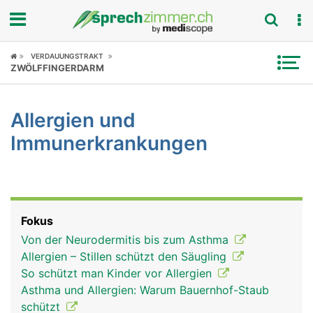
Fokus
VERDAUUNGSTRAKT
ZWÖLFFINGERDARM
Krankheitsbilder
Allergien und
Symptome
Immunerkrankungen
Untersuchungen
News
Fokus
Ratgeber
Von der Neurodermitis bis zum Asthma
Allergien – Stillen schützt den Säugling
Rubriken
So schützt man Kinder vor Allergien
Asthma und Allergien: Warum Bauernhof-Staub
schützt