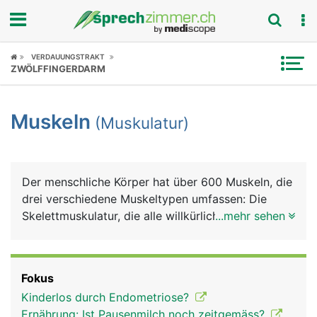
Fokus
VERDAUUNGSTRAKT
ZWÖLFFINGERDARM
Krankheitsbilder
Muskeln
(Muskulatur)
Symptome
Untersuchungen
Der menschliche Körper hat über 600 Muskeln, die
News
drei verschiedene Muskeltypen umfassen: Die
Skelettmuskulatur, die alle willkürlichen
...mehr sehen
Ratgeber
Bewegungen ausführt; die glatte Muskulatur in den
Wänden vieler Hohlorgane wie Speiseröhre,
Rubriken
Magen, Darm, Harnblase oder Blutgefässe, und die
Fokus
Herzmuskulatur. Die Skelettmuskeln sind über
Kinderlos durch Endometriose?
Sehnen zur Kraftübertragung fest an Knochen
Ernährung: Ist Pausenmilch noch zeitgemäss?