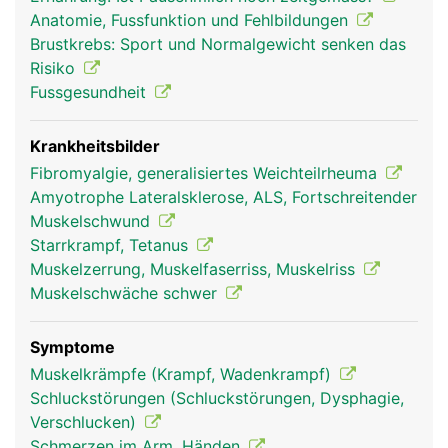
verankert, einige sind direkt an der Haut befestigt,
Anatomie, Fussfunktion und Fehlbildungen
wie z.B. die Gesichtsmuskeln für die
Brustkrebs: Sport und Normalgewicht senken das
Gesichtsmimik. Die Skelettmuskeln ermöglichen
Risiko
Bewegungen, geben dem Körper Spannung und
Fussgesundheit
Kraft und verleihen ihm ein typisches
Erscheinungsbild. Die glatte Muskulatur der
Hohlorgane ist nicht willentlich beeinflussbar, sie
Krankheitsbilder
wird automatisch vom autonomen Nervensystem
Fibromyalgie, generalisiertes Weichteilrheuma
gesteuert. Sie sind bei den verschiedenste
Amyotrophe Lateralsklerose, ALS, Fortschreitender
Körperfunktionen beteiligt wie Verdauung,
Muskelschwund
Harnentleerung oder regulieren die Weite der
Starrkrampf, Tetanus
Blutgefässe. Der Herzmuskel gewährleistet die
Muskelzerrung, Muskelfaserriss, Muskelriss
Pumpfunktion des Herzens, er ermüdet nicht und
Muskelschwäche schwer
kann ebenfalls nicht willentlich gesteuert werden.
Symptome
Muskelkrämpfe (Krampf, Wadenkrampf)
Schluckstörungen (Schluckstörungen, Dysphagie,
Verschlucken)
Schmerzen im Arm, Händen