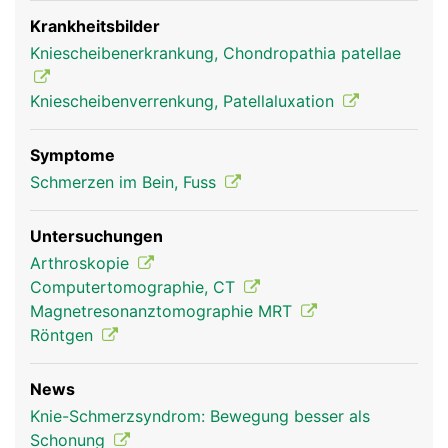
genannten Sehne bei der Kniebeugung und
zweitens verstärkt sie die Kraft des
Krankheitsbilder
Oberschenkelmuskels auf den Unterschenkel, da
Kniescheibenerkrankung, Chondropathia patellae
sie wie ein Hebel wirkt. Dadurch kann die vordere
Oberschenkelmuskulatur das Bein auch bei
Kniescheibenverrenkung, Patellaluxation
gebeugtem Knie wieder strecken.
Symptome
Schmerzen im Bein, Fuss
Untersuchungen
Arthroskopie
Computertomographie, CT
Magnetresonanztomographie MRT
Röntgen
Kniescheibe Frau
News
Knie-Schmerzsyndrom: Bewegung besser als
Schonung