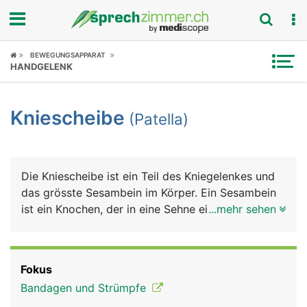
Fokus
BEWEGUNGSAPPARAT
HANDGELENK
Krankheitsbilder
Kniescheibe
(Patella)
Symptome
Untersuchungen
Die Kniescheibe ist ein Teil des Kniegelenkes und
News
das grösste Sesambein im Körper. Ein Sesambein
ist ein Knochen, der in eine Sehne eingelagert ist,
...mehr sehen
Ratgeber
bei der Kniescheibe ist es die Sehne des
vierköpfigen Oberschenkelmuskels, die vorne am
Rubriken
Knie zum Schienbein zieht. Die Kniescheibe ist
Fokus
dreieckig, mit der Spitze nach unten zeigend. Sie
Bandagen und Strümpfe
sorgt erstens für eine Reibungsminderung der