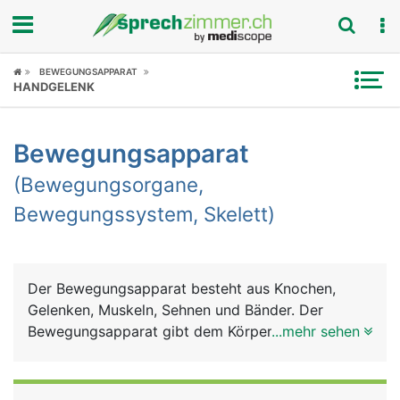
Fokus
BEWEGUNGSAPPARAT
HANDGELENK
Krankheitsbilder
Bewegungsapparat
Symptome
(Bewegungsorgane,
Untersuchungen
Bewegungssystem, Skelett)
News
Ratgeber
Der Bewegungsapparat besteht aus Knochen,
Gelenken, Muskeln, Sehnen und Bänder. Der
Rubriken
Bewegungsapparat gibt dem Körper Halt und
...mehr sehen
Stütze für den aufrechten Gang, dient der
Fortbewegung und der Feinmotorik (Greifen und
Halten). Weitere Aufgaben sind Schutz der inneren