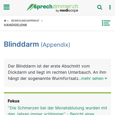
Fokus
BEWEGUNGSAPPARAT
HANDGELENK
Krankheitsbilder
Blinddarm
(Appendix)
Symptome
Untersuchungen
Der Blinddarm ist der erste Abschnitt vom
News
Dickdarm und liegt im rechten Unterbauch. An ihm
hängt der sogenannte Wurmfortsatz, der
...mehr sehen
Ratgeber
Appendix. Die Funktion von Blinddarm und
Appendix ist nicht genau bekannt. Sie scheinen
Rubriken
aber eine Bedeutung für das Immunsystem zu
Fokus
haben, da dort sehr viele Abwehrzellen
''Die Schmerzen bei der Monatsblutung wurden mit
(Lymphozyten) im Gewebe zu finden sind.
den Jahren immer schlimmer'' - Bericht einer