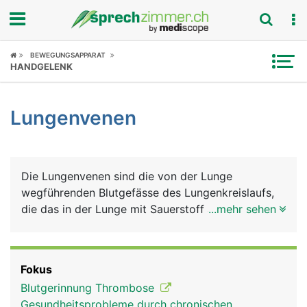
Fokus
BEWEGUNGSAPPARAT
HANDGELENK
Krankheitsbilder
Lungenvenen
Symptome
Untersuchungen
Die Lungenvenen sind die von der Lunge
News
wegführenden Blutgefässe des Lungenkreislaufs,
die das in der Lunge mit Sauerstoff angereicherte
...mehr sehen
Ratgeber
Blut zum Herzen führen. Sie sind die einzigen
Venen im Körper, die sauerstoffreiches Blut
Rubriken
transportieren. Diese Aufgabe haben
Fokus
normalerweise die Arterien. Das sauerstoffreiche
Blutgerinnung Thrombose
Blut aus der Lunge wird über das Herz in die
Gesundheitsprobleme durch chronischen