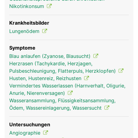
Arterien des Körperkreislaufs gepumpt.
Nikotinkonsum
Krankheitsbilder
Lungenödem
Symptome
Blau anlaufen (Zyanose, Blausucht)
Herzrasen (Tachykardie, Herzjagen,
Pulsbeschleunigung, Flatterpuls, Herzklopfen)
lungenvenen frau
lungenvenen mann
Husten, Hustenreiz, Reizhusten
Vermindertes Wasserlassen (Harnverhalt, Oligurie,
Anurie, Nierenversagen)
Wasseransammlung, Flüssigkeitsansammlung,
Ödem, Wassereinlagerung, Wassersucht
Untersuchungen
Angiographie