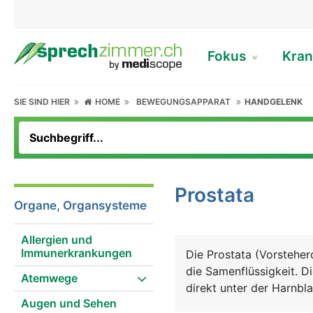
Fokus
Kran
SIE SIND HIER
HOME
BEWEGUNGSAPPARAT
HANDGELENK
Prostata
Organe, Organsysteme
Allergien und
Immunerkrankungen
Die Prostata (Vorstehe
die Samenflüssigkeit. D
Atemwege
direkt unter der Harnbl
Augen und Sehen
dem Finger über den An