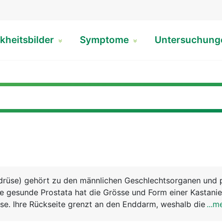
kheitsbilder
Symptome
Untersuchun
rdrüse) gehört zu den männlichen Geschlechtsorganen und 
ie gesunde Prostata hat die Grösse und Form einer Kastanie
ase. Ihre Rückseite grenzt an den Enddarm, weshalb die Pro
...m
us ertastet werden kann. Die von der Harnblase abgehend