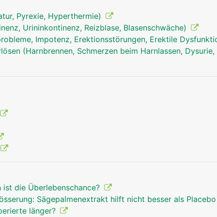
tur, Pyrexie, Hyperthermie)
inenz, Urininkontinenz, Reizblase, Blasenschwäche)
robleme, Impotenz, Erektionsstörungen, Erektile Dysfunkt
ösen (Harnbrennen, Schmerzen beim Harnlassen, Dysurie, 
h ist die Überlebenschance?
össerung: Sägepalmenextrakt hilft nicht besser als Placeb
perierte länger?