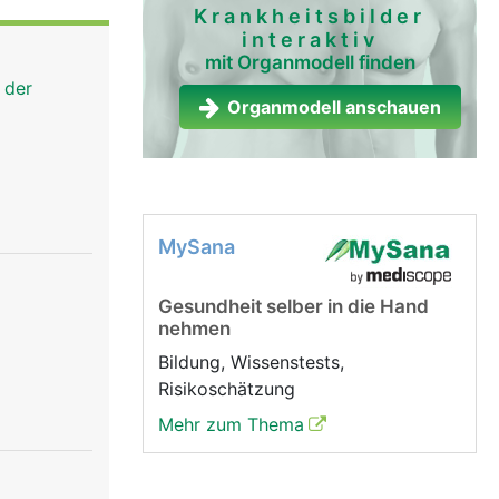
lation) die
Krankheitsbilder
interaktiv
hiedene
mit Organmodell finden
ehmenden
 der
Organmodell anschauen
MySana
Gesundheit selber in die Hand
nehmen
Bildung, Wissenstests,
Risikoschätzung
Mehr zum Thema