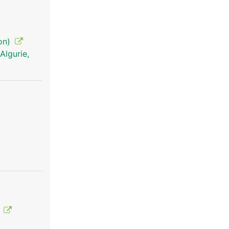
ion)
Algurie,
o