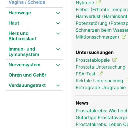
Vagina / Scheide
Nykturie
Fieber (Erhöhte Tempera
Harnwege
Harnverlust (Harninkont
Prostata Mann
Haut
Potenzstörung (Potenzp
Schmerzen beim Wasserl
Herz und
Miktionsschmerzen)
Blutkreislauf
Immun- und
Untersuchungen
Lymphsystem
Prostatabiopsie
Nervensystem
Prostata Untersuchung
PSA-Test
Ohren und Gehör
Rektale Untersuchung
Verdauungstrakt
Retrograde Urographie
News
Prostatakrebs: Wie hoc
Gutartige Prostatavergr
Prostatakrebs: Leben O