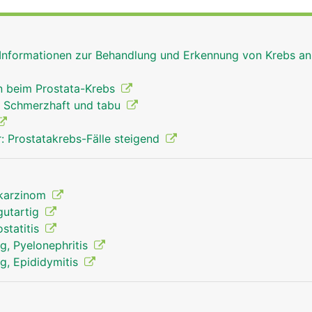
 die Mitte der Prostata. Hier tritt beim Samenerguss (Ejaku
e Samenflüssigkeit in die Harnröhre über. Sie enthält versc
fruchtung der weiblichen Eizelle benötigt werden. Mit zun
 Informationen zur Behandlung und Erkennung von Krebs an
ie Prostata.
 beim Prostata-Krebs
: Schmerzhaft und tabu
: Prostatakrebs-Fälle steigend
akarzinom
gutartig
statitis
, Pyelonephritis
, Epididymitis