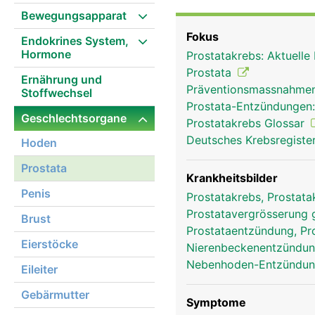
Harnröhre verläuft durch
Bewegungsapparat
in der Prostata gebildet
Fokus
Endokrines System,
Enzyme, die für eine Be
Hormone
Prostatakrebs: Aktuelle
Alter vergrössert sich d
Prostata
Ernährung und
Präventionsmassnahmen
Stoffwechsel
Prostata-Entzündungen
Geschlechtsorgane
Prostatakrebs Glossar
Deutsches Krebsregister
Hoden
Prostata
Krankheitsbilder
Penis
Prostatakrebs, Prostat
Prostatavergrösserung 
Brust
Prostataentzündung, Pro
Eierstöcke
Nierenbeckenentzündung
Nebenhoden-Entzündung
Eileiter
Gebärmutter
Symptome