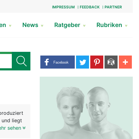
IMPRESSUM
FEEDBACK
PARTNER
gen
News
Ratgeber
Rubriken
Share buttons
Facebook
produziert
 und liegt
stata mit
ehr sehen
e