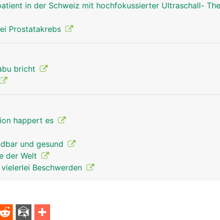
atient in der Schweiz mit hochfokussierter Ultraschall- Th
ei Prostatakrebs
abu bricht
tion happert es
endbar und gesund
re der Welt
t vielerlei Beschwerden