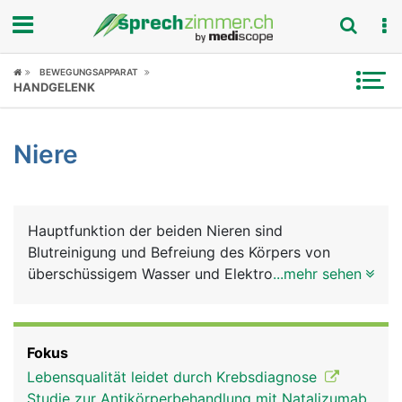
Fokus
BEWEGUNGSAPPARAT
HANDGELENK
Krankheitsbilder
Niere
Symptome
Untersuchungen
Hauptfunktion der beiden Nieren sind
News
Blutreinigung und Befreiung des Körpers von
überschüssigem Wasser und Elektrolyten. Weitere
...mehr sehen
Ratgeber
Aufgaben: Vitamin D-Wandlung, Bildung wichtiger
Hormone.
Rubriken
Fokus
Lebensqualität leidet durch Krebsdiagnose
Studie zur Antikörperbehandlung mit Natalizumab