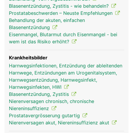
Harnspeicherung und die Harnröhre zur
Blasenentzündung, Zystitis - wie behandeln?
Harnausscheidung.
Prostatabeschwerden – Neuste Empfehlungen
Behandlung der akuten, einfachen
Blasenentzündung
Eisenmangel, Blutarmut durch Eisenmangel - bei
wem ist das Risiko erhöht?
Krankheitsbilder
Harnwegsinfektionen, Entzündung der ableitenden
Harnwege, Entzündungen am Urogenitalsystem,
Harnwegsentzündung, Harnwegsinfekt,
Harnwegsinfekten, HWI
Blasenentzündung, Zystitis
Nierenversagen chronisch, chronische
Niereninsuffizienz
Prostatavergrösserung gutartig
Nierenversagen akut, Niereninsuffizienz akut