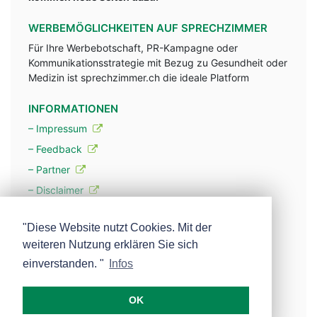
WERBEMÖGLICHKEITEN AUF SPRECHZIMMER
Für Ihre Werbebotschaft, PR-Kampagne oder
Kommunikationsstrategie mit Bezug zu Gesundheit oder
Medizin ist sprechzimmer.ch die ideale Platform
INFORMATIONEN
– Impressum
– Feedback
– Partner
– Disclaimer
– Datenschutzerklärung / Privacy Policy
"Diese Website nutzt Cookies. Mit der
weiteren Nutzung erklären Sie sich
– Werbung
einverstanden. "
Infos
– Mehr über unsere Experten
OK