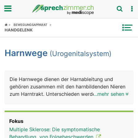
Fokus
BEWEGUNGSAPPARAT
HANDGELENK
Krankheitsbilder
Harnwege
(Urogenitalsystem)
Symptome
Untersuchungen
Die Harnwege dienen der Harnableitung und
News
gehören zusammen mit den harnbildenden Nieren
zum Harntrakt. Unterschieden werden anatomisch
...mehr sehen
Ratgeber
ein oberer und ein unterer Harntrakt. Zum oberen
zählen die Nieren und die Harnleiter (Ureter), zum
Rubriken
unteren die Harnblase und die Harnröhre (Urethra).
Fokus
Die Nieren dienen der Harnbildung, die Harnleiter
Multiple Sklerose: Die symptomatische
zum Harntransport in die Blase, die Harnblase zur
Behandlung von Folgebeschwerden