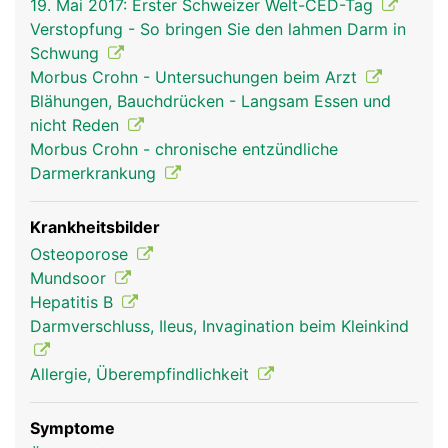
19. Mai 2017: Erster Schweizer Welt-CED-Tag
Speicheldrüsen vermischt. Der Speichel macht
Verstopfung - So bringen Sie den lahmen Darm in
feste Bissen gleitfähig und leitet die Verdauung
Schwung
der zuckerhaltigen Lebensmittel (Kohlenhydrate)
Morbus Crohn - Untersuchungen beim Arzt
ein. In Magen und Darm wird die Nahrung weiter
Blähungen, Bauchdrücken - Langsam Essen und
aufgespalten ("verdaut"). Dabei helfen die
nicht Reden
Verdauungssäfte der Bauchspeicheldrüse und die
Morbus Crohn - chronische entzündliche
Galle aus der Leber. Wichtige Nährstoffe werden
Darmerkrankung
vom Darm über die Schleimhaut ins Blut
aufgenommen und gelangen über die Pfortader in
die Leber, dem wichtigsten Stoffwechselorgan im
Krankheitsbilder
Körper, wo sie gespeichert und weiter verarbeitet
Osteoporose
werden. Unverdauliche Nahrungsbestandteile
Mundsoor
werden als Stuhl aus dem Körper ausgeschieden.
Hepatitis B
Der Darminhalt wird dabei durch kräftige,
Darmverschluss, Ileus, Invagination beim Kleinkind
wellenförmige Darmbewegungen (Peristaltik)
durch den Verdauungstrakt transportiert.
Allergie, Überempfindlichkeit
Symptome