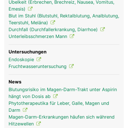
Übelkeit (Erbrechen, Brechreiz, Nausea, Vomitus,
Emesis)
Blut im Stuhl (Blutstuhl, Rektalblutung, Analblutung,
Teerstuhl, Meläna)
Durchfall (Durchfallerkrankung, Diarrhoe)
Unterleibsschmerzen Mann
verdauungstrakt
verdauungstrakt
Kopf Links Frau
Untersuchungen
frau
mann
Endoskopie
Fruchtwasseruntersuchung
News
Blutungsrisiko im Magen-Darm-Trakt unter Aspirin
hängt von Dosis ab
Phytotherapeutika für Leber, Galle, Magen und
Darm
Magen-Darm-Erkrankungen häufen sich während
Kopf Links Mann
Hitzewellen