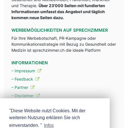
und Therapie.
Über 23'000 Seiten mit fundlerten
Informationen umfasst das Angebot und täglich
kommen neue Seiten dazu.
WERBEMÖGLICHKEITEN AUF SPRECHZIMMER
Für Ihre Werbebotschaft, PR-Kampagne oder
Kommunikationsstrategie mit Bezug zu Gesundheit oder
Medizin ist sprechzimmer.ch die ideale Platform
INFORMATIONEN
– Impressum
– Feedback
– Partner
– Disclaimer
– Datenschutzerklärung / Privacy Policy
"Diese Website nutzt Cookies. Mit der
weiteren Nutzung erklären Sie sich
– Werbung
einverstanden. "
Infos
– Mehr über unsere Experten