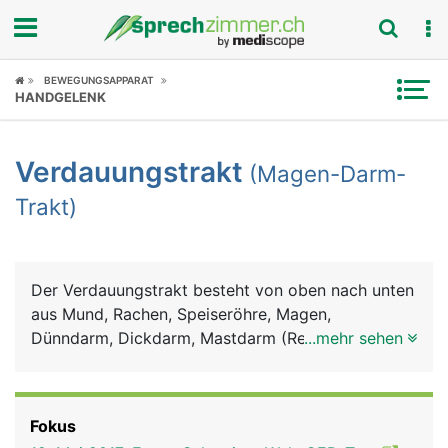
Fokus
BEWEGUNGSAPPARAT
HANDGELENK
Krankheitsbilder
Verdauungstrakt
(Magen-Darm-
Symptome
Trakt)
Untersuchungen
News
Der Verdauungstrakt besteht von oben nach unten
aus Mund, Rachen, Speiseröhre, Magen,
Ratgeber
Dünndarm, Dickdarm, Mastdarm (Rektum) und
...mehr sehen
Anus (After). Zum Verdauungssystem gehören
Rubriken
ausserdem die Bauchspeicheldrüse, die Leber und
die Gallenblase. Im Mund wird die Nahrung mit den
Fokus
Zähnen zerkleinert und mit dem Sekret der