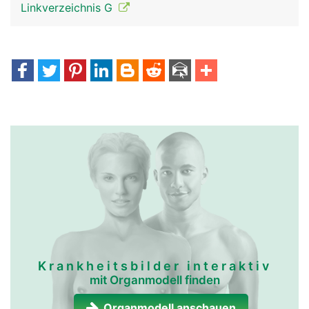
Linkverzeichnis G
Krankheitsbilder interaktiv
mit Organmodell finden
Organmodell anschauen