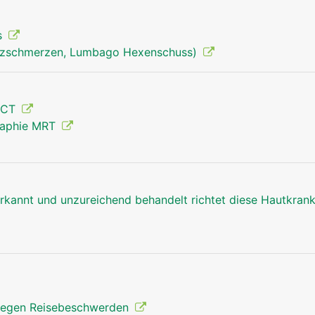
s
uzschmerzen, Lumbago Hexenschuss)
 CT
raphie MRT
annt und unzureichend behandelt richtet diese Hautkrankh
gegen Reisebeschwerden