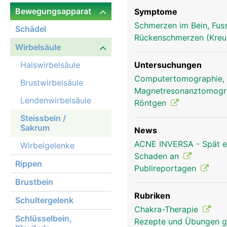
Bewegungsapparat
Symptome
Schmerzen im Bein, Fus
Schädel
Rückenschmerzen (Kre
Wirbelsäule
Halswirbelsäule
Untersuchungen
Computertomographie,
Brustwirbelsäule
Magnetresonanztomog
Lendenwirbelsäule
Röntgen
Steissbein /
Sakrum
News
ACNE INVERSA - Spät erk
Wirbelgelenke
Schaden an
Rippen
Publireportagen
Brustbein
Rubriken
Schultergelenk
Chakra-Therapie
Schlüsselbein,
Rezepte und Übungen 