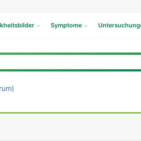
kheitsbilder
Symptome
Untersuchun
rum)