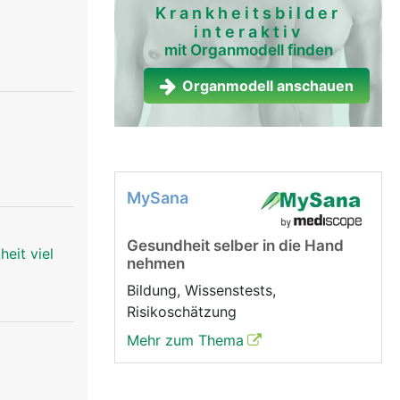
Krankheitsbilder
interaktiv
mit Organmodell finden
Organmodell anschauen
MySana
Gesundheit selber in die Hand
eit viel
nehmen
Bildung, Wissenstests,
Risikoschätzung
Mehr zum Thema