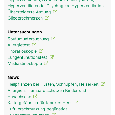
Reinigung der Atemluft ausgestattet ist.
Hyperventilierende, Psychogene Hyperventilation,
Übersteigerte Atmung
Gliederschmerzen
Untersuchungen
Sputumuntersuchung
Allergietest
Thorakoskopie
Lungenfunktionstest
Mediastinoskopie
Bronchien Frau
Bronchien Mann
News
Heilpflanzen bei Husten, Schnupfen, Heiserkeit
Allergien: Tierhaare schützen Kinder und
Erwachsene
Kälte gefährlich für krankes Herz
Luftverschmutzung begünstigt