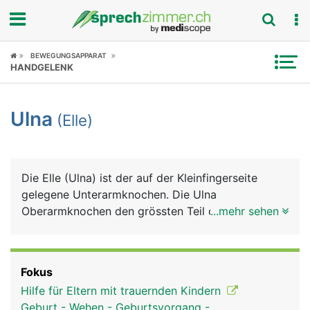
Fokus
BEWEGUNGSAPPARAT
HANDGELENK
Krankheitsbilder
Ulna
(Elle)
Symptome
Untersuchungen
Die Elle (Ulna) ist der auf der Kleinfingerseite
News
gelegene Unterarmknochen. Die Ulna
Oberarmknochen den grössten Teil des
...mehr sehen
Ratgeber
Ellenbogengelenks, beim Handgelenk hat sie nur
einen kleinen Anteil.
Rubriken
Fokus
Hilfe für Eltern mit trauernden Kindern
Geburt - Wehen - Geburtsvorgang -