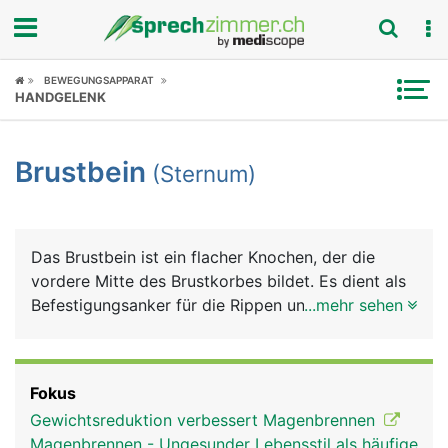
Fokus
BEWEGUNGSAPPARAT
HANDGELENK
Krankheitsbilder
Brustbein
(Sternum)
Symptome
Untersuchungen
Das Brustbein ist ein flacher Knochen, der die
News
vordere Mitte des Brustkorbes bildet. Es dient als
Befestigungsanker für die Rippen und für
...mehr sehen
Ratgeber
verschiedene Muskeln, unter anderem für die
Bauchmuskulatur. Ausserdem schützt es das
Rubriken
teilweise dahinter liegende Herz.
Fokus
Gewichtsreduktion verbessert Magenbrennen
Magenbrennen - Ungesunder Lebensstil als häufige