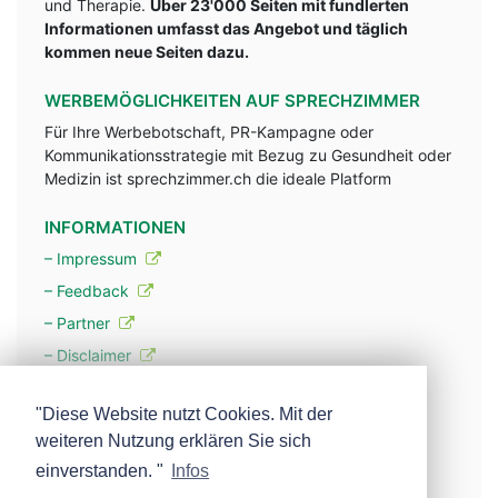
und Therapie.
Über 23'000 Seiten mit fundlerten
Informationen umfasst das Angebot und täglich
kommen neue Seiten dazu.
WERBEMÖGLICHKEITEN AUF SPRECHZIMMER
Für Ihre Werbebotschaft, PR-Kampagne oder
Kommunikationsstrategie mit Bezug zu Gesundheit oder
Medizin ist sprechzimmer.ch die ideale Platform
INFORMATIONEN
– Impressum
– Feedback
– Partner
– Disclaimer
– Datenschutzerklärung / Privacy Policy
"Diese Website nutzt Cookies. Mit der
weiteren Nutzung erklären Sie sich
– Werbung
einverstanden. "
Infos
– Mehr über unsere Experten