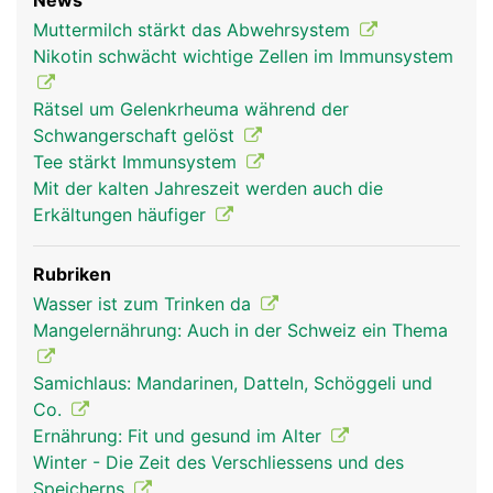
News
lymphatische System) ist ein Teil des
Muttermilch stärkt das Abwehrsystem
Immunsystems: Dazu gehören die Lymphgefässe
Nikotin schwächt wichtige Zellen im Immunsystem
mit den Lymphknoten, die Milz, die Thymusdrüse,
die Mandeln und das Lymphgewebe des
Rätsel um Gelenkrheuma während der
Dünndarms. In den Lymphknoten werden die in der
Schwangerschaft gelöst
Lymphe mitgeschleppten Krankheitserreger und
Tee stärkt Immunsystem
Giftstoffe abgefangen und unschädlich gemacht.
Mit der kalten Jahreszeit werden auch die
Ausserdem produzieren sie die B-Lymphozyten
Erkältungen häufiger
der spezifischen Abwehr. Milz, Thymusdrüse und
Mandeln sind für Entwicklung und Vermehrung der
Rubriken
Abwehrzellen zuständig. Als eine Art
Wasser ist zum Trinken da
"Abwehrpolizei" patrouillieren die Lymphozyten
Mangelernährung: Auch in der Schweiz ein Thema
(Abwehrzellen) ständig durch das Blut- und
Lymphsystem. Der Lymphfluss sorgt unter
Samichlaus: Mandarinen, Datteln, Schöggeli und
anderem dafür, dass sich die Abwehrzellen
Co.
schnellstmöglich an ihren Einsatzort sammeln.
Ernährung: Fit und gesund im Alter
Dies erklärt, warum die Mandeln oder die
Winter - Die Zeit des Verschliessens und des
Lymphknoten in der Umgebung einer Infektion
Speicherns