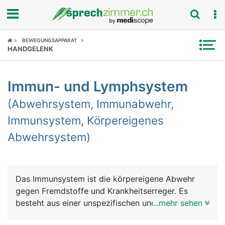
Fokus
BEWEGUNGSAPPARAT
HANDGELENK
Krankheitsbilder
Immun- und Lymphsystem
Symptome
(Abwehrsystem, Immunabwehr,
Untersuchungen
Immunsystem, Körpereigenes
Abwehrsystem)
News
Ratgeber
Das Immunsystem ist die körpereigene Abwehr
Rubriken
gegen Fremdstoffe und Krankheitserreger. Es
besteht aus einer unspezifischen und einer
...mehr sehen
spezifischen Abwehr. Die unspezifische