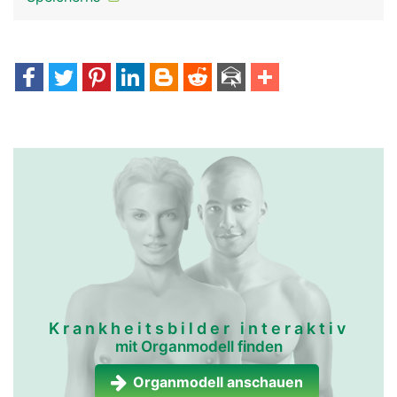
anschwellen.
immun-und-
immun-und-
lymphsystem frau
lymphsystem mann
Krankheitsbilder interaktiv
mit Organmodell finden
Organmodell anschauen